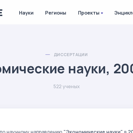
Науки
Регионы
Проекты
Энцикл
ДИССЕРТАЦИИ
мические науки, 20
522 ученых
 по научному направлению
"Экономические науки"
в
2