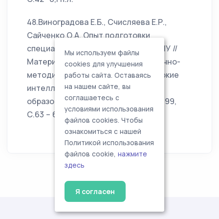
48.Виноградова Е.Б., Счисляева Е.Р.,
Сайченко О.А. Опыт подготовки
специалистов-менеджеров в РАВШУ //
Мы используем файлы
Материалы VI Международной научно-
cookies для улучшения
методической конференции « Высокие
работы сайта. Оставаясь
на нашем сайте, вы
интеллектуальные технологии
соглашаетесь с
образования и науки». – СПбГТУ, 1999,
условиями использования
С.63 – 64- 0,1 п.л.
файлов cookies. Чтобы
ознакомиться с нашей
Политикой использования
файлов cookie,
нажмите
здесь
Я согласен