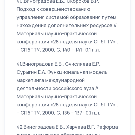
40.Виноградова Е.Б., Окороков В.Р.
Подход к совершенствованию
управления системой образования путем
нахождения дополнительных ресурсов //
Материалы научно-практической
конференции «28 неделя науки СПбГТУ» .
– СПбГТУ, 2000, С. 140 – 141- 0,1 п.л.
41.Виноградова Е.Б., Счисляева Е.Р.,
Сурыгин Е.А. Функциональная модель
маркетинга международной
деятельности российского вуза //
Материалы научно-практической
конференции «28 неделя науки СПбГТУ» .
– СПбГТУ, 2000, С. 136 – 137- 0,1 п.л.
42.Виноградова Е.Б., Харчева В.Г. Реформа