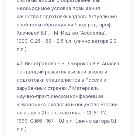
системы высшего образования как
необходимое условие повышения
качества подготовки кадров. Актуальные
проблемы образования / под ред. проф.
Харчевой В.Г. – М.:Изд-во “Academia”, -
1999, С.23 – 59 – 2,3 п.л. (лично автора 2,0
п.л.)
43. Виноградова Е.Б., Окороков В.Р. Анализ
тенденций развития высшей школы и
подготовки специалистов в России и
зарубежных странах // Материалы
научно-практической конференции
«Экономика, экология и общество России
на пороге 21-го столетия». – СПбГТУ,
1999, С.166 –167 – 0,1 п.л. (лично автора 0,1
п.л.)