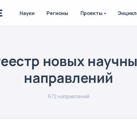
Науки
Регионы
Проекты
Энцикл
еестр новых научн
направлений
672 направлений