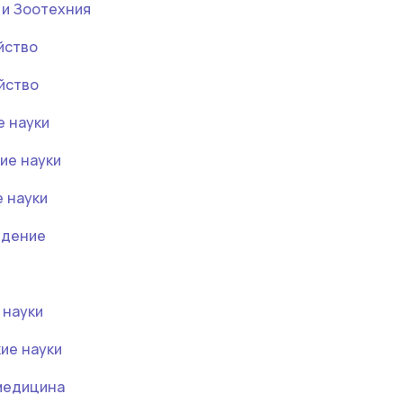
 и Зоотехния
йство
йство
е науки
ие науки
е науки
едение
 науки
кие науки
 медицина