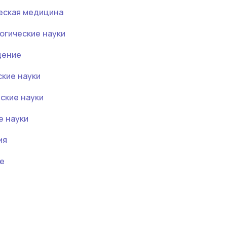
ческая медицина
огические науки
дение
ские науки
ские науки
е науки
ия
ле