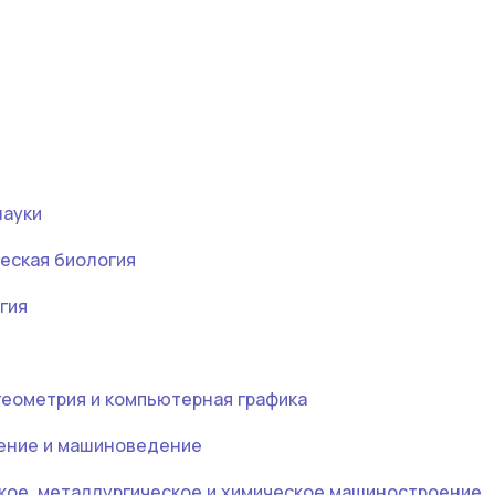
науки
ческая биология
гия
геометрия и компьютерная графика
ение и машиноведение
ское, металлургическое и химическое машиностроение