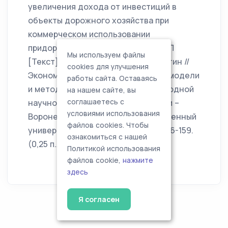
увеличения дохода от инвестиций в
объекты дорожного хозяйства при
коммерческом использовании
придорожных полос в условиях ГЧП
Мы используем файлы
[Текст] / М.А. Шибаева, А.Г. Палагутин //
cookies для улучшения
Экономическое прогнозирование: модели
работы сайта. Оставаясь
и методы: Материалы V Международной
на нашем сайте, вы
научно-практической конференции –
соглашаетесь с
условиями использования
Воронеж: Воронежский государственный
файлов cookies. Чтобы
университет, часть I. – 2009. – С. 156-159.
ознакомиться с нашей
(0,25 п.л., доля автора – 0,15 п.л.)
Политикой использования
файлов cookie,
нажмите
здесь
Я согласен