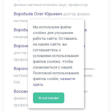
физико-математических наук, профессор
Воробьёв Олег Юрьевич
доктор физико-
математических наук, профессор
Мы используем файлы
Воробьёва Екатерина Валентиновна
cookies для улучшения
кандидат физико-математических наук
работы сайта. Оставаясь
на нашем сайте, вы
Воронин Александр Александрович
соглашаетесь с
доктор физико-математических наук,
условиями использования
профессор
файлов cookies. Чтобы
ознакомиться с нашей
Воронова Лилия Ивановна
доктор физико-
Политикой использования
математических наук, профессор, академик
файлов cookie,
нажмите
РАЕ
здесь
Восканян Карина Левановна
кандидат
Я согласен
физико-математических наук, доцент,
профессор РАЕ