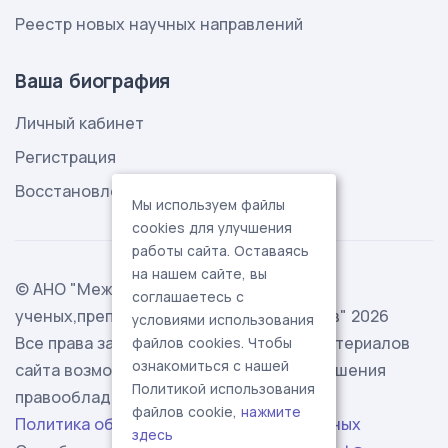
Реестр новых научных направлений
Ваша биография
Личный кабинет
Регистрация
Восстановление пароля
Мы используем файлы
cookies для улучшения
работы сайта. Оставаясь
на нашем сайте, вы
© АНО "Международная ассоциация
соглашаетесь с
ученых,преподавателей и специалистов" 2026
условиями использования
Все права защищены. Использование материалов
файлов cookies. Чтобы
ознакомиться с нашей
сайта возможно исключительно с разрешения
Политикой использования
правообладателя.
файлов cookie,
нажмите
Политика обработки персональных данных
здесь