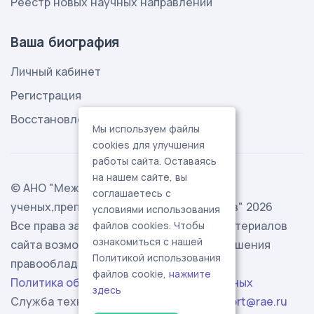
Реестр новых научных направлений
Ваша биография
Личный кабинет
Регистрация
Восстановление пароля
Мы используем файлы
cookies для улучшения
работы сайта. Оставаясь
на нашем сайте, вы
© АНО "Международная ассоциация
соглашаетесь с
ученых,преподавателей и специалистов" 2026
условиями использования
Все права защищены. Использование материалов
файлов cookies. Чтобы
ознакомиться с нашей
сайта возможно исключительно с разрешения
Политикой использования
правообладателя.
файлов cookie,
нажмите
Политика обработки персональных данных
здесь
Служба технической поддержки -
support@rae.ru