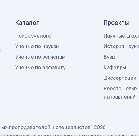
Каталог
Проекты
Поиск ученого
Научные шко
Ученые по наукам
История наук
х
Ученые по регионам
Вузы
Ученые по алфавиту
Кафедры
Диссертации
Реестр новых
направлений
ых,преподавателей и специалистов" 2026
ериалов сайта возможно исключительно с разрешения 