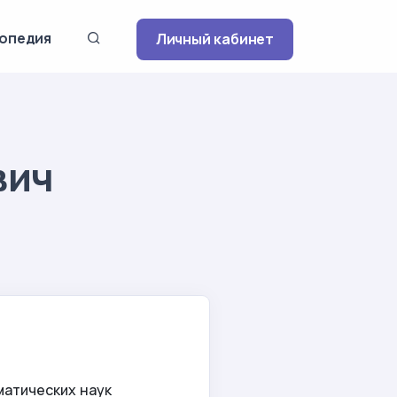
опедия
Личный кабинет
вич
матических наук