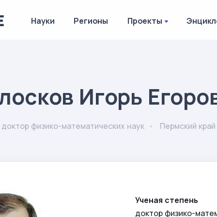
Науки
Регионы
Проекты
Энцикл
лосков Игорь Егоро
доктор физико-математических наук
Пермский край
Ученая степень
доктор физико-мате