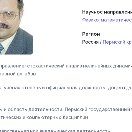
Научное направлен
Физико-математичес
Регион
Россия /
Пермский кр
правление: стохастический анализ нелинейных динамич
терной алгебры
, ученая степень и официальная должность: доцент, д.ф
ы и область деятельности: Пермский государственный 
тических и компьютерных дисциплин
ударственная или академическая деятельность: