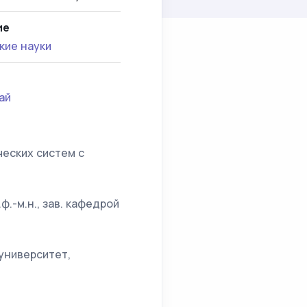
ие
кие науки
ай
еских систем с
.-м.н., зав. кафедрой
университет,