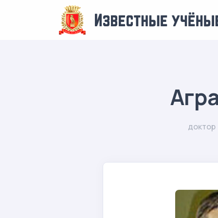
Агр
доктор 