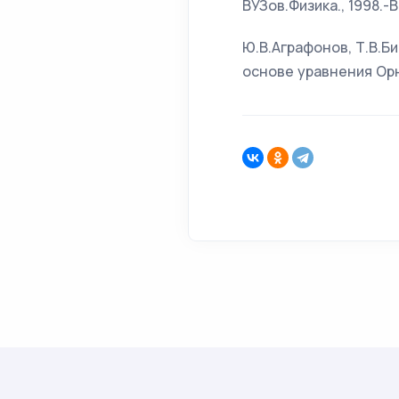
ВУЗов.Физика., 1998.-В
Ю.В.Аграфонов, Т.В.Б
основе уравнения Орн