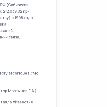
 РФ (Сибирское
 212.039.02 при
тву) с 1998 года.
зика
ований;
нии связи.
heory techniques //Mol.
втор Мартынов Г.А.)
талла //Известия