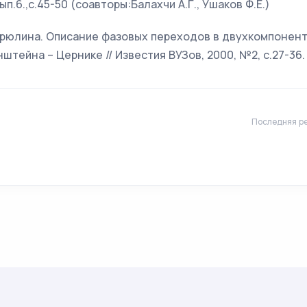
ып.6.,с.45-50 (соавторы:Балахчи А.Г., Ушаков Ф.Е.)
ирюлина. Описание фазовых переходов в двухкомпонен
штейна – Цернике // Известия ВУЗов, 2000, №2, с.27-36.
Последняя ре