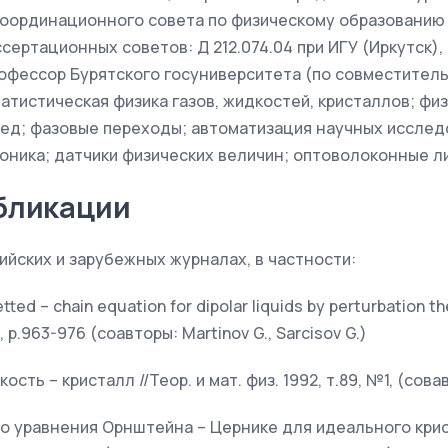
 координационного совета по физическому образованию
ертационных советов: Д 212.074.04 при ИГУ (Иркутск), К
офессор Бурятского госуниверситета (по совместительс
атистическая физика газов, жидкостей, кристаллов; фи
ед; фазовые переходы; автоматизация научных исслед
ника; датчики физических величин; оптоволоконные ли
бликации
сийских и зарубежных журналах, в частности:
tted – chain equation for dipolar liquids by perturbation t
4, p.963-976 (соавторы: Martinov G., Sarcisov G.)
сть – кристалл //Теор. и мат. физ. 1992, т.89, №1, (сова
 уравнения Орнштейна – Цернике для идеального крис