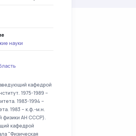
ие
кие науки
бласть
 заведующий кафедрой
ститут. 1975-1989 –
тета. 1983-1994 –
. 1983 – к.ф.-м.н.
й физики АН СССР).
ющий кафедрой
ала "Физическая