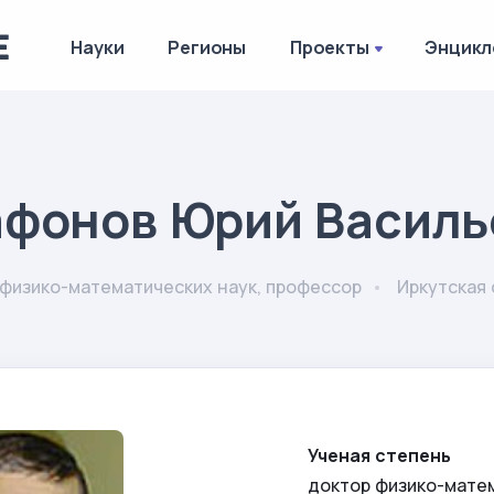
Науки
Регионы
Проекты
Энцикл
афонов Юрий Василь
физико-математических наук, профессор
Иркутская
Ученая степень
доктор физико-мате