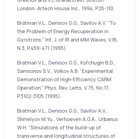
Grekhov and V.L.Granatstein, Boston,
London: Artech House Inc., 1994, P.25-110.
Bratman V.L., Denisov G.G., Savilov A.V. “To
the Problem of Energy Recuperation in
Gyrotrons.” Int. J. of IR and MM Waves, V.16,
N.3, P.459-471 (1995).
Bratman V.L., Denisov G.G., Kol'chugin B.D.,
Samsonov S.V., Volkov A.B. “Experimental
Demonstration of High-Efficiency CARM
Operation.” Phys. Rev. Letts, V.75, No 17,
P.3102-3105 (1995).
Bratman V.L., Denisov G.G., Savilov A.V.,
Shmelyov M.Yu., Verhoeven A.G.A., Urbanus
W.H. “Simulations of the build-up of
transverse and longitudinal structures of