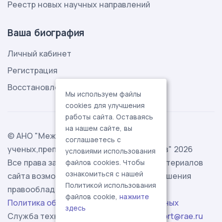
Реестр новых научных направлений
Ваша биография
Личный кабинет
Регистрация
Восстановление пароля
Мы используем файлы
cookies для улучшения
работы сайта. Оставаясь
на нашем сайте, вы
© АНО "Международная ассоциация
соглашаетесь с
ученых,преподавателей и специалистов" 2026
условиями использования
Все права защищены. Использование материалов
файлов cookies. Чтобы
ознакомиться с нашей
сайта возможно исключительно с разрешения
Политикой использования
правообладателя.
файлов cookie,
нажмите
Политика обработки персональных данных
здесь
Служба технической поддержки -
support@rae.ru