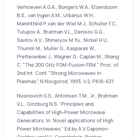
Verhoeven A.G.A., Bongers W.A., Elzendoorn
B.S., van Ingen A.M., Urbanus W.H.,
Manintfeld P.,van der Wiel M.J., Schuller F.C.,
Tulupov A., Bratman V.L., Denisov G.G.,
Savilov A.V., Shmelyov M.Yu., Nickel H.U.,
Thumm M., Muller G., Kasparek W.,
Pretterenber J., Wagner D., Caplan M., Shang
C. "The 200 GHz FOM-Fusion-FEM." Proc. of
2nd Int. Conf. "Strong Microwaves in
Plasmas", N.Novgorod, 1993, V.2, P.616-631.
Nusinovich G.S., Antonsen T.M., Jr., Bratman
V.L., Ginzburg N.S. “Principles and
Capabilities of High-Power Microwave
Generators, In: Novel applications of High
Power Microwaves.” Ed.by A.V.Gaponov-