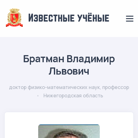
Братман Владимир
Львович
доктор физико-математических наук, профессор
Нижегородская область