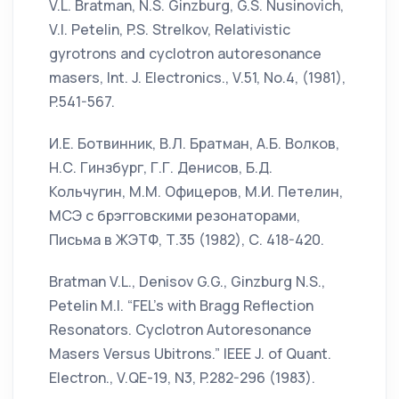
V.L. Bratman, N.S. Ginzburg, G.S. Nusinovich,
V.I. Petelin, P.S. Strelkov, Relativistic
gyrotrons and cyclotron autoresonance
masers, Int. J. Electronics., V.51, No.4, (1981),
P.541-567.
И.Е. Ботвинник, В.Л. Братман, А.Б. Волков,
Н.С. Гинзбург, Г.Г. Денисов, Б.Д.
Кольчугин, М.М. Офицеров, М.И. Петелин,
МСЭ с брэгговскими резонаторами,
Письма в ЖЭТФ, Т.35 (1982), С. 418-420.
Bratman V.L., Denisov G.G., Ginzburg N.S.,
Petelin M.I. “FEL's with Bragg Reflection
Resonators. Cyclotron Autoresonance
Masers Versus Ubitrons.” IEEE J. of Quant.
Electron., V.QE-19, N3, P.282-296 (1983).