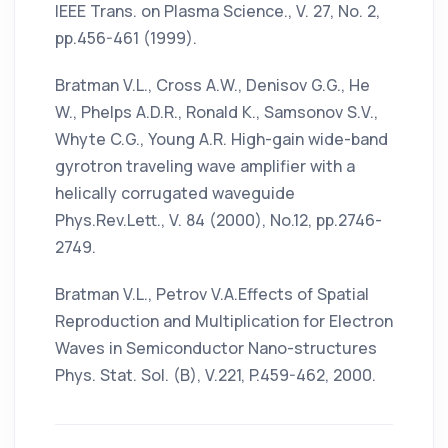
IEEE Trans. on Plasma Science., V. 27, No. 2,
pp.456-461 (1999).
Bratman V.L., Cross A.W., Denisov G.G., He
W., Phelps A.D.R., Ronald K., Samsonov S.V.,
Whyte C.G., Young A.R. High-gain wide-band
gyrotron traveling wave amplifier with a
helically corrugated waveguide
Phys.Rev.Lett., V. 84 (2000), No.12, pp.2746-
2749.
Bratman V.L., Petrov V.A.Effects of Spatial
Reproduction and Multiplication for Electron
Waves in Semiconductor Nano-structures
Phys. Stat. Sol. (B), V.221, P.459-462, 2000.