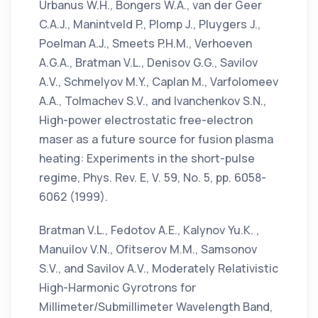
Urbanus W.H., Bongers W.A., van der Geer
C.A.J., Manintveld P., Plomp J., Pluygers J.,
Poelman A.J., Smeets P.H.M., Verhoeven
A.G.A., Bratman V.L., Denisov G.G., Savilov
A.V., Schmelyov M.Y., Caplan M., Varfolomeev
A.A., Tolmachev S.V., and Ivanchenkov S.N.,
High-power electrostatic free-electron
maser as a future source for fusion plasma
heating: Experiments in the short-pulse
regime, Phys. Rev. E, V. 59, No. 5, pp. 6058-
6062 (1999).
Bratman V.L., Fedotov A.E., Kalynov Yu.K. ,
Manuilov V.N., Ofitserov M.M., Samsonov
S.V., and Savilov A.V., Moderately Relativistic
High-Harmonic Gyrotrons for
Millimeter/Submillimeter Wavelength Band,