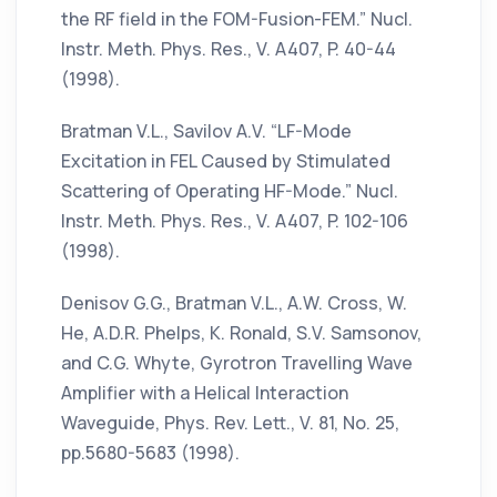
the RF field in the FOM-Fusion-FEM.” Nucl.
Instr. Meth. Phys. Res., V. A407, P. 40-44
(1998).
Bratman V.L., Savilov A.V. “LF-Mode
Excitation in FEL Caused by Stimulated
Scattering of Operating HF-Mode.” Nucl.
Instr. Meth. Phys. Res., V. A407, P. 102-106
(1998).
Denisov G.G., Bratman V.L., A.W. Cross, W.
He, A.D.R. Phelps, K. Ronald, S.V. Samsonov,
and C.G. Whyte, Gyrotron Travelling Wave
Amplifier with a Helical Interaction
Waveguide, Phys. Rev. Lett., V. 81, No. 25,
pp.5680-5683 (1998).