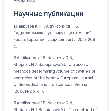
студентов.
Научные публикации
1.Наврузов К.Н., Абдукаримов Ф.Б.
Гидродинамика пульсирующих течений
крови. Германия, «Lap-Lambert», 2015, 209
с.
2.Abdikarimov.F.B, Navruzov.Q.N,
Khujatov.N.J, Babajanova.Y.U. Ultrasonic
methods determining volume of cavities of
ventricles of the heart // European Journal
of Biomedical and life Sciences, Vienna
,2015, №2 р. 4-7.
3.Abdikarimov.F.B, Navruzov.Q.N,
Khujatov.N.J, Babajanova.Y.U. The method of