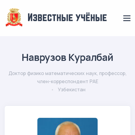
Наврузов Куралбай
Доктор физико математических наук, профессор,
член-корреспондент РАЕ
Узбекистан