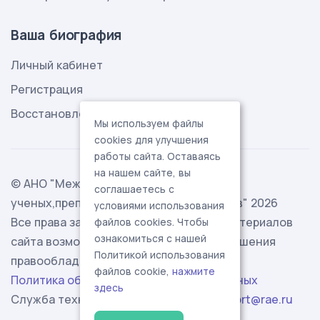
Ваша биография
Личный кабинет
Регистрация
Восстановление пароля
Мы используем файлы
cookies для улучшения
работы сайта. Оставаясь
на нашем сайте, вы
© АНО "Международная ассоциация
соглашаетесь с
ученых,преподавателей и специалистов" 2026
условиями использования
Все права защищены. Использование материалов
файлов cookies. Чтобы
ознакомиться с нашей
сайта возможно исключительно с разрешения
Политикой использования
правообладателя.
файлов cookie,
нажмите
Политика обработки персональных данных
здесь
Служба технической поддержки -
support@rae.ru