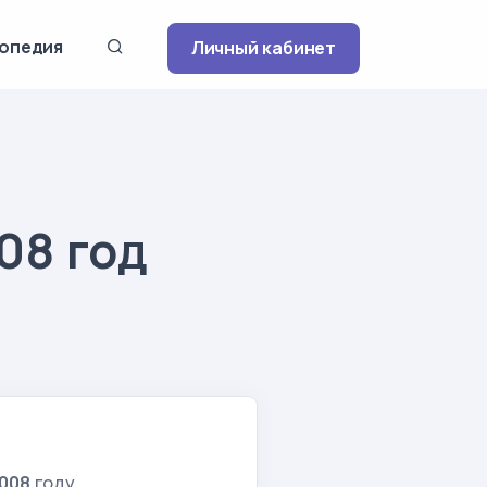
опедия
Личный кабинет
08 год
008
году