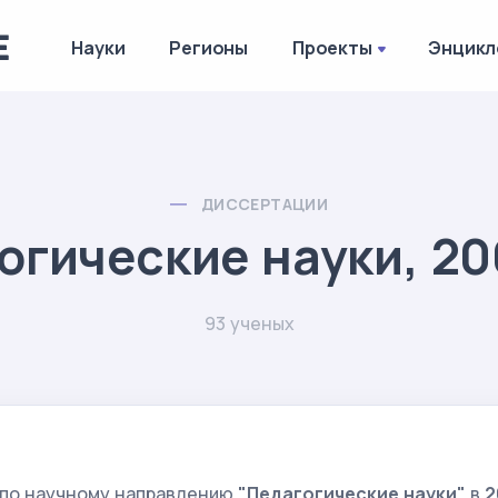
Науки
Регионы
Проекты
Энцикл
ДИССЕРТАЦИИ
огические науки, 20
93 ученых
 по научному направлению
"Педагогические науки"
в
2