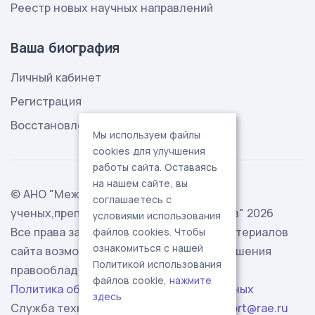
Реестр новых научных направлений
Ваша биография
Личный кабинет
Регистрация
Восстановление пароля
Мы используем файлы
cookies для улучшения
работы сайта. Оставаясь
на нашем сайте, вы
© АНО "Международная ассоциация
соглашаетесь с
ученых,преподавателей и специалистов" 2026
условиями использования
Все права защищены. Использование материалов
файлов cookies. Чтобы
ознакомиться с нашей
сайта возможно исключительно с разрешения
Политикой использования
правообладателя.
файлов cookie,
нажмите
Политика обработки персональных данных
здесь
Служба технической поддержки -
support@rae.ru