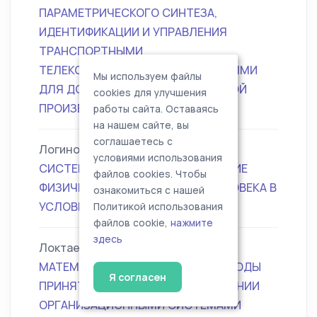
ПАРАМЕТРИЧЕСКОГО СИНТЕЗА,
ИДЕНТИФИКАЦИИ И УПРАВЛЕНИЯ
ТРАНСПОРТНЫМИ
ТЕЛЕКОММУНИКАЦИОННЫМИ СЕТЯМИ
Мы используем файлы
ДЛЯ ДОСТИЖЕНИЯ МАКСИМАЛЬНОЙ
cookies для улучшения
ПРОИЗВОДИТЕЛЬНОСТИ
работы сайта. Оставаясь
на нашем сайте, вы
соглашаетесь с
Логинов Сергей Иванович
условиями использования
СИСТЕМНЫЙ АНАЛИЗ И УПРАВЛЕНИЕ
файлов cookies. Чтобы
ФИЗИЧЕСКОЙ АКТИВНОСТЬЮ ЧЕЛОВЕКА В
ознакомиться с нашей
УСЛОВИЯХ ХМАО-ЮГРЫ
Политикой использования
файлов cookie,
нажмите
здесь
Локтаев Сергей Викторович
МАТЕМАТИЧЕСКИЕ МОДЕЛИ И МЕТОДЫ
Я согласен
ПРИНЯТИЯ РЕШЕНИЙ ПРИ УПРАВЛЕНИИ
ОРГАНИЗАЦИОННЫМИ СИСТЕМАМИ