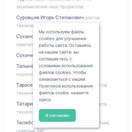
экономических наук, профессор
Суровцев Игорь Степанович
доктор
технических наук, профессор
Мы используем файлы
Суханов Павел Тихонович
доктор
cookies для улучшения
химических наук, профессор
работы сайта. Оставаясь
на нашем сайте, вы
Сухачева Эмилия Александровна
соглашаетесь с
Талынёв Валерий Егорович
условиями использования
доктор
файлов cookies. Чтобы
социологических наук, доцент
ознакомиться с нашей
Тарасенко Александр Павлович
доктор
Политикой использования
технических наук, профессор
файлов cookie,
нажмите
здесь
Татаринцев Алексей Иванович
Магистр
технологического образования
Я согласен
Телебокова Инна Михайловна
Советник,
советник РАЕ