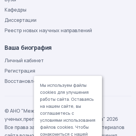
Кафедры
Диссертации
Реестр новых научных направлений
Ваша биография
Личный кабинет
Регистрация
Восстановление пароля
Мы используем файлы
cookies для улучшения
работы сайта. Оставаясь
на нашем сайте, вы
© АНО "Международная ассоциация
соглашаетесь с
ученых,преподавателей и специалистов" 2026
условиями использования
Все права защищены. Использование материалов
файлов cookies. Чтобы
ознакомиться с нашей
сайта возможно исключительно с разрешения