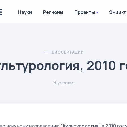
Науки
Регионы
Проекты
Энцикл
ДИССЕРТАЦИИ
льтурология, 2010 
9 ученых
 по научному направлению
"Культурология"
в
2010
год