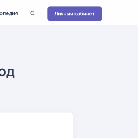
опедия
Личный кабинет
год
у