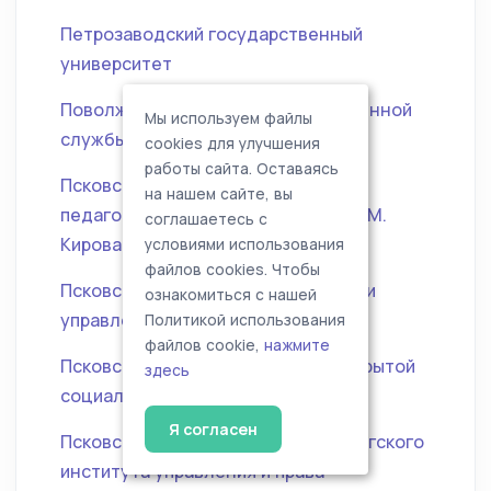
Петрозаводский государственный
университет
Поволжская академия государственной
Мы используем файлы
службы имени П.А. Столыпина
cookies для улучшения
работы сайта. Оставаясь
Псковский государственный
на нашем сайте, вы
педагогический университет им. С.М.
соглашаетесь с
Кирова
условиями использования
файлов cookies. Чтобы
Псковский филиал Академии права и
ознакомиться с нашей
управления (института)
Политикой использования
файлов cookie,
нажмите
Псковский филиал Московской открытой
здесь
социальной академии
Я согласен
Псковский филиал Санкт-Петербургского
института управления и права