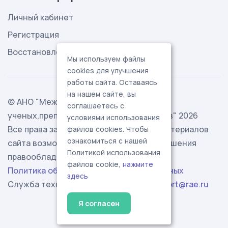
Личный кабинет
Регистрация
Восстановление пароля
Мы используем файлы
cookies для улучшения
работы сайта. Оставаясь
на нашем сайте, вы
© АНО "Международная ассоциация
соглашаетесь с
ученых,преподавателей и специалистов" 2026
условиями использования
Все права защищены. Использование материалов
файлов cookies. Чтобы
ознакомиться с нашей
сайта возможно исключительно с разрешения
Политикой использования
правообладателя.
файлов cookie,
нажмите
Политика обработки персональных данных
здесь
Служба технической поддержки -
support@rae.ru
Я согласен