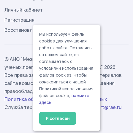
Личный кабинет
Регистрация
Восстановление пароля
Мы используем файлы
cookies для улучшения
работы сайта. Оставаясь
на нашем сайте, вы
© АНО "Международная ассоциация
соглашаетесь с
ученых,преподавателей и специалистов" 2026
условиями использования
Все права защищены. Использование материалов
файлов cookies. Чтобы
ознакомиться с нашей
сайта возможно исключительно с разрешения
Политикой использования
правообладателя.
файлов cookie,
нажмите
Политика обработки персональных данных
здесь
Служба технической поддержки -
support@rae.ru
Я согласен