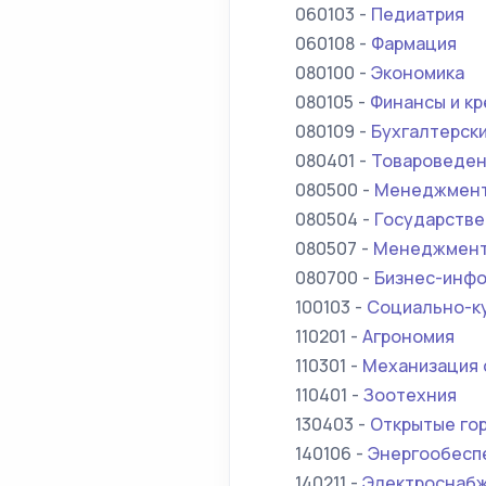
060103 -
Педиатрия
060108 -
Фармация
080100 -
Экономика
080105 -
Финансы и к
080109 -
Бухгалтерски
080401 -
Товароведени
080500 -
Менеджмен
080504 -
Государстве
080507 -
Менеджмент
080700 -
Бизнес-инфо
100103 -
Социально-ку
110201 -
Агрономия
110301 -
Механизация 
110401 -
Зоотехния
130403 -
Открытые го
140106 -
Энергообесп
140211 -
Электроснаб