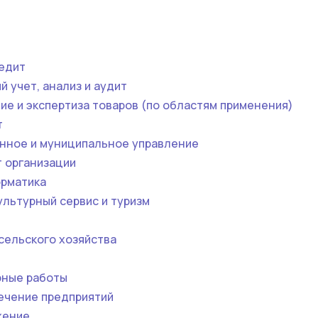
редит
й учет, анализ и аудит
е и экспертиза товаров (по областям применения)
т
нное и муниципальное управление
 организации
рматика
льтурный сервис и туризм
сельского хозяйства
рные работы
ечение предприятий
жение