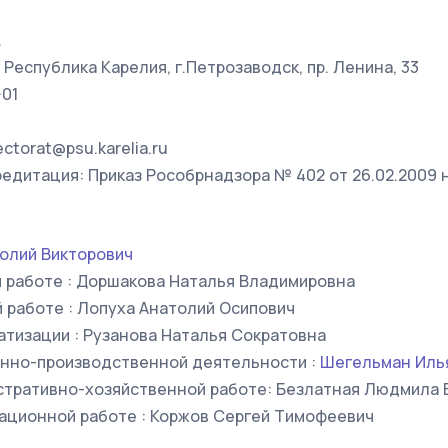
.
, Республика Карелия, г.Петрозаводск, пр. Ленина, 33
-01
ctorat@psu.karelia.ru
едитация: Приказ Рособрнадзора № 402 от 26.02.2009 на
олий Викторович
й работе : Доршакова Наталья Владимировна
 работе : Лопуха Анатолий Осипович
атизации : Рузанова Наталья Сократовна
нно-производственной деятельности :
Шегельман Иль
стративно-хозяйственной работе: Безлатная Людмила 
зационной работе : Коржов Сергей Тимофеевич