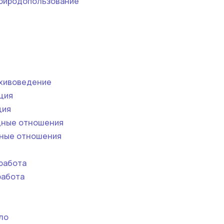
природопользование
я
хивоведение
ция
ция
ные отношения
ные отношения
работа
работа
ло