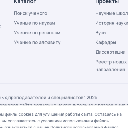
Каталог
Проекты
Поиск ученого
Научные шко
Ученые по наукам
История наук
х
Ученые по регионам
Вузы
Ученые по алфавиту
Кафедры
Диссертации
Реестр новых
направлений
ых,преподавателей и специалистов" 2026
ериалов сайта возможно исключительно с разрешения 
ых
м файлы cookies для улучшения работы сайта. Оставаясь на
t@rae.ru
, вы соглашаетесь с условиями использования файлов
обы ознакомиться с нашей Политикой использования файлов