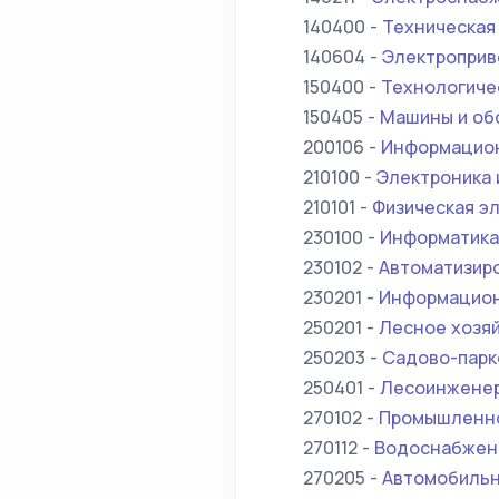
140400 -
Техническая
140604 -
Электроприв
150400 -
Технологиче
150405 -
Машины и об
200106 -
Информацион
210100 -
Электроника 
210101 -
Физическая э
230100 -
Информатика
230102 -
Автоматизир
230201 -
Информацион
250201 -
Лесное хозя
250203 -
Садово-парк
250401 -
Лесоинжене
270102 -
Промышленно
270112 -
Водоснабжен
270205 -
Автомобильн