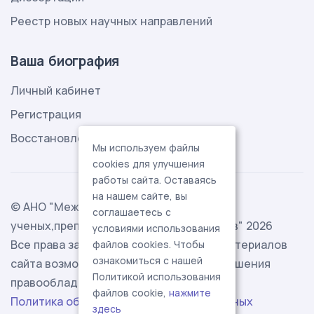
Реестр новых научных направлений
Ваша биография
Личный кабинет
Регистрация
Восстановление пароля
Мы используем файлы
cookies для улучшения
работы сайта. Оставаясь
на нашем сайте, вы
© АНО "Международная ассоциация
соглашаетесь с
ученых,преподавателей и специалистов" 2026
условиями использования
Все права защищены. Использование материалов
файлов cookies. Чтобы
ознакомиться с нашей
сайта возможно исключительно с разрешения
Политикой использования
правообладателя.
файлов cookie,
нажмите
Политика обработки персональных данных
здесь