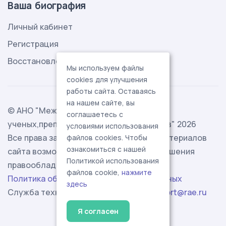
Ваша биография
Личный кабинет
Регистрация
Восстановление пароля
Мы используем файлы
cookies для улучшения
работы сайта. Оставаясь
на нашем сайте, вы
© АНО "Международная ассоциация
соглашаетесь с
ученых,преподавателей и специалистов" 2026
условиями использования
Все права защищены. Использование материалов
файлов cookies. Чтобы
ознакомиться с нашей
сайта возможно исключительно с разрешения
Политикой использования
правообладателя.
файлов cookie,
нажмите
Политика обработки персональных данных
здесь
Служба технической поддержки -
support@rae.ru
Я согласен