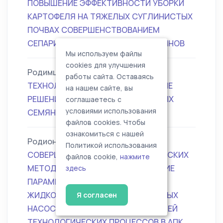
ПОВЫШЕНИЕ ЭФФЕКТИВНОСТИ УБОРКИ
КАРТОФЕЛЯ НА ТЯЖЕЛЫХ СУГЛИНИСТЫХ
ПОЧВАХ СОВЕРШЕНСТВОВАНИЕМ
СЕПАРИРУЮЩИХ ОРГАНОВ КОМБАЙНОВ
Мы используем файлы
cookies для улучшения
Родимцев Сергей Александрович
работы сайта. Оставаясь
ТЕХНОЛОГИЧЕСКИЕ И ТЕХНИЧЕСКИЕ
на нашем сайте, вы
РЕШЕНИЯ ПРОИЗВОДСТВА ЭЛИТНЫХ
соглашаетесь с
условиями использования
СЕМЯН ЗЕРНОБОБОВЫХ КУЛЬТУР
файлов cookies. Чтобы
ознакомиться с нашей
Родионов Юрий Викторович
Политикой использования
СОВЕРШЕНСТВОВАНИЕ ТЕОРЕТИЧЕСКИХ
файлов cookie,
нажмите
МЕТОДОВ РАСЧЕТА И ОБОСНОВАНИЕ
здесь
ПАРАМЕТРОВ И РЕЖИМОВ
ЖИДКОСТНОКОЛЬЦЕВЫХ ВАКУУМНЫХ
Я согласен
НАСОСОВ С УЧЕТОМ ОСОБЕННОСТЕЙ
ТЕХНОЛОГИЧЕСКИХ ПРОЦЕССОВ В АПК