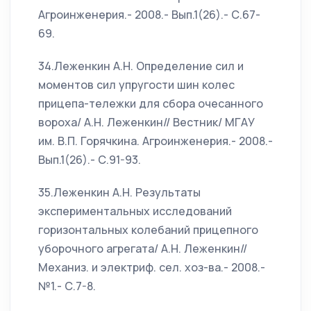
Агроинженерия.- 2008.- Вып.1(26).- С.67-
69.
34.Леженкин А.Н. Определение сил и
моментов сил упругости шин колес
прицепа-тележки для сбора очесанного
вороха/ А.Н. Леженкин// Вестник/ МГАУ
им. В.П. Горячкина. Агроинженерия.- 2008.-
Вып.1(26).- С.91-93.
35.Леженкин А.Н. Результаты
экспериментальных исследований
горизонтальных колебаний прицепного
уборочного агрегата/ А.Н. Леженкин//
Механиз. и электриф. сел. хоз-ва.- 2008.-
№1.- С.7-8.