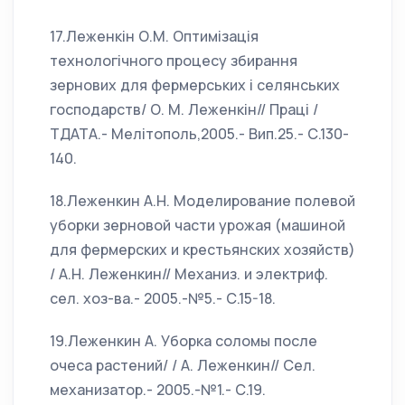
17.Леженкін О.М. Оптимізація
технологічного процесу збирання
зернових для фермерських і селянських
господарств/ О. М. Леженкін// Праці /
ТДАТА.- Мелітополь,2005.- Вип.25.- С.130-
140.
18.Леженкин А.Н. Моделирование полевой
уборки зерновой части урожая (машиной
для фермерских и крестьянских хозяйств)
/ А.Н. Леженкин// Механиз. и электриф.
сел. хоз-ва.- 2005.-№5.- С.15-18.
19.Леженкин А. Уборка соломы после
очеса растений/ / А. Леженкин// Сел.
механизатор.- 2005.-№1.- С.19.