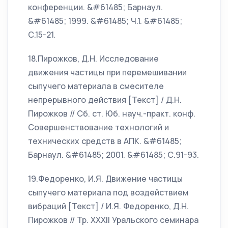
конференции. &#61485; Барнаул.
&#61485; 1999. &#61485; Ч.1. &#61485;
С.15-21.
18.Пирожков, Д.Н. Исследование
движения частицы при перемешивании
сыпучего материала в смесителе
непрерывного действия [Текст] / Д.Н.
Пирожков // Сб. ст. Юб. науч.-практ. конф.
Совершенствование технологий и
технических средств в АПК. &#61485;
Барнаул. &#61485; 2001. &#61485; С.91-93.
19.Федоренко, И.Я. Движение частицы
сыпучего материала под воздействием
вибраций [Текст] / И.Я. Федоренко, Д.Н.
Пирожков // Тр. ХХХII Уральского семинара