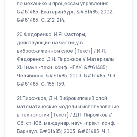
по механике и процессам управления.
&#61485; Екатеринбург. &#61485; 2002.
&#61485; С. 212-214.
20.Федоренко, И.Я. Факторы,
действующие на частицу в
виброожиженном слое [Текст] / И.Я.
Федоренко, Д.Н. Пирожков // Материалы
XLII науч.-техн. конф. ЧГАУ. &#61485;
Челябинск. &#61485; 2003. &#61485; Ч.3.
&#61485; С. 155-159.
21.Пирожков, Д.Н. Виброкипящий слой:
математические модели и использование
в технологии [Текст] / Д.Н. Пирожков //
Сб. ст. Юб. междунар. науч.-практ. конф. –
Барнаул. &#61485; 2003. &#61485; Ч. 1.