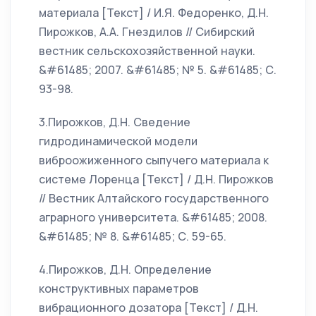
материала [Текст] / И.Я. Федоренко, Д.Н.
Пирожков, А.А. Гнездилов // Сибирский
вестник сельскохозяйственной науки.
&#61485; 2007. &#61485; № 5. &#61485; С.
93-98.
3.Пирожков, Д.Н. Сведение
гидродинамической модели
виброожиженного сыпучего материала к
системе Лоренца [Текст] / Д.Н. Пирожков
// Вестник Алтайского государственного
аграрного университета. &#61485; 2008.
&#61485; № 8. &#61485; С. 59-65.
4.Пирожков, Д.Н. Определение
конструктивных параметров
вибрационного дозатора [Текст] / Д.Н.