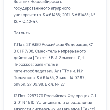
Вестник Новосибирского
государственного аграрного
университета. &#61485; 2011. &#61485; №
12. – С.42-47.
Патенты
11.Пат. 2119380 Российская Федерация, С1
В 01 F 7/08. Смеситель непрерывного
действия [Текст] / В.И. Земсков, Д.Н.
Пирожков; заявитель и
патентообладатель АлтГТУ им. И.И.
Ползунова. &#61485; Заявл. 14.07.97;
опубл. 27.09.98, Бюл. № 27.
12.Пат. 2267770 Российская Федерация С 1
G 01 N 11/10. Установка для определения
вязкости дисперсных материалов [Текст]