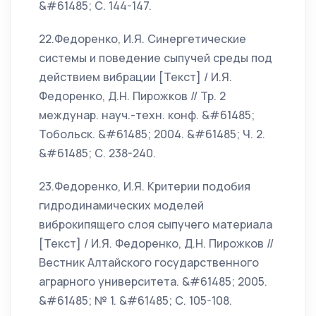
&#61485; С. 144-147.
22.Федоренко, И.Я. Синергетические
системы и поведение сыпучей среды под
действием вибрации [Текст] / И.Я.
Федоренко, Д.Н. Пирожков // Тр. 2
междунар. науч.-техн. конф. &#61485;
Тобольск. &#61485; 2004. &#61485; Ч. 2.
&#61485; С. 238-240.
23.Федоренко, И.Я. Критерии подобия
гидродинамических моделей
виброкипящего слоя сыпучего материала
[Текст] / И.Я. Федоренко, Д.Н. Пирожков //
Вестник Алтайского государственного
аграрного университета. &#61485; 2005.
&#61485; № 1. &#61485; С. 105-108.