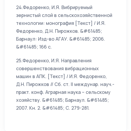
24.Федоренко, И.Я. Вибрируемый
зернистый слой в сельскохозяйственной
технологии: монография [Текст] / И.Я.
Федоренко, Д.Н. Пирожков. &#61485;
Барнаул: Изд-во АГАУ. &#61485; 2006.
&#61485; 166 с.
25.Федоренко, И.Я. Направления
совершенствования вибрационных
машин в АПК. [Текст] / И.Я. Федоренко,
Д.Н. Пирожков // Сб. ст. II междунар. науч.-
практ. конф. Аграрная наука – сельскому
хозяйству. &#61485; Барнаул. &#61485;
2007. Кн. 2. &#61485; С. 279-281.