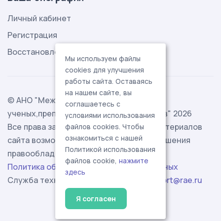
Личный кабинет
Регистрация
Восстановление пароля
Мы используем файлы
cookies для улучшения
работы сайта. Оставаясь
на нашем сайте, вы
© АНО "Международная ассоциация
соглашаетесь с
ученых,преподавателей и специалистов" 2026
условиями использования
Все права защищены. Использование материалов
файлов cookies. Чтобы
ознакомиться с нашей
сайта возможно исключительно с разрешения
Политикой использования
правообладателя.
файлов cookie,
нажмите
Политика обработки персональных данных
здесь
Служба технической поддержки -
support@rae.ru
Я согласен