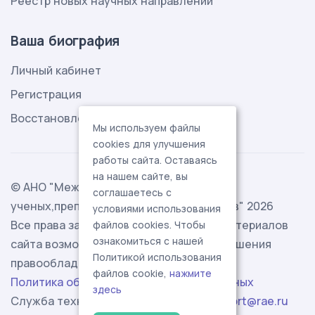
Реестр новых научных направлений
Ваша биография
Личный кабинет
Регистрация
Восстановление пароля
Мы используем файлы
cookies для улучшения
работы сайта. Оставаясь
на нашем сайте, вы
© АНО "Международная ассоциация
соглашаетесь с
ученых,преподавателей и специалистов" 2026
условиями использования
Все права защищены. Использование материалов
файлов cookies. Чтобы
ознакомиться с нашей
сайта возможно исключительно с разрешения
Политикой использования
правообладателя.
файлов cookie,
нажмите
Политика обработки персональных данных
здесь
Служба технической поддержки -
support@rae.ru