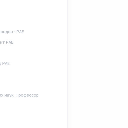
пондент РАЕ
ент РАЕ
к РАЕ
их наук, Профессор