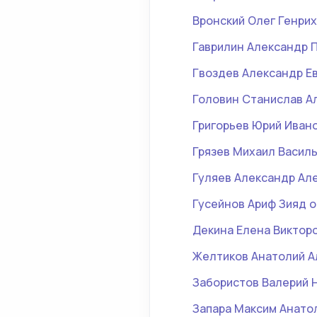
Вронский Олег Генри
Гаврилин Александр 
Гвоздев Александр Е
Головин Станислав А
Григорьев Юрий Иван
Грязев Михаил Васил
Гуляев Александр Ал
Гусейнов Ариф Зияд 
Декина Елена Виктор
Желтиков Анатолий А
Забористов Валерий 
Запара Максим Анато