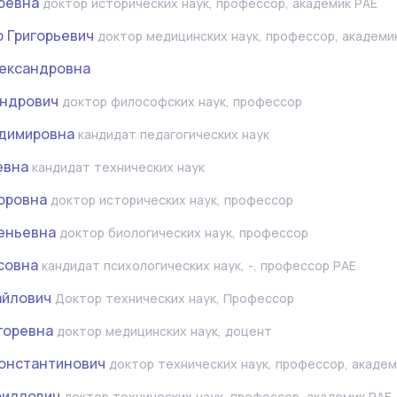
ревна
доктор исторических наук, профессор, академик РАЕ
 Григорьевич
доктор медицинских наук, профессор, академи
лександровна
андрович
доктор философских наук, профессор
адимировна
кандидат педагогических наук
евна
кандидат технических наук
оровна
доктор исторических наук, профессор
еньевна
доктор биологических наук, профессор
совна
кандидат психологических наук, -, профессор РАЕ
айлович
Доктор технических наук, Профессор
горевна
доктор медицинских наук, доцент
онстантинович
доктор технических наук, профессор, академ
риллович
доктор технических наук, профессор, академик РАЕ