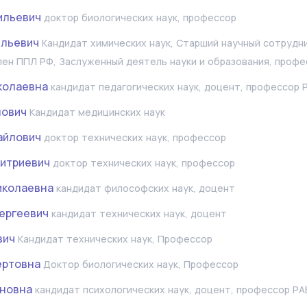
ильевич
доктор биологических наук, профессор
ильевич
Кандидат химических наук, Старший научный сотрудн
лен ППЛ РФ, Заслуженный деятель науки и образования, профе
колаевна
кандидат педагогических наук, доцент, профессор 
нович
Кандидат медицинских наук
айлович
доктор технических наук, профессор
итриевич
доктор технических наук, профессор
иколаевна
кандидат философских наук, доцент
ергеевич
кандидат технических наук, доцент
вич
Кандидат технических наук, Профессор
ертовна
Доктор биологических наук, Профессор
ановна
кандидат психологических наук, доцент, профессор РА