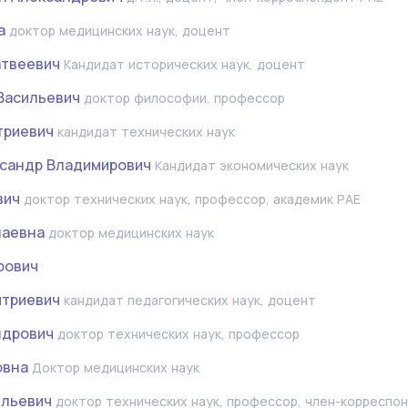
а
доктор медицинских наук, доцент
атвеевич
Кандидат исторических наук, доцент
Васильевич
доктор философии, профессор
триевич
кандидат технических наук
сандр Владимирович
Кандидат экономических наук
вич
доктор технических наук, профессор, академик РАЕ
лаевна
доктор медицинских наук
рович
итриевич
кандидат педагогических наук, доцент
ндрович
доктор технических наук, профессор
овна
Доктор медицинских наук
ильевич
доктор технических наук, профессор, член-корреспо