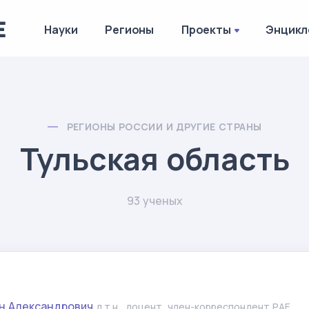
Науки
Регионы
Проекты
Энцикл
РЕГИОНЫ РОССИИ И ДРУГИЕ СТРАНЫ
Тульская область
93 ученых
н Александрович
д.т.н., доцент, член-корреспондент РАЕ