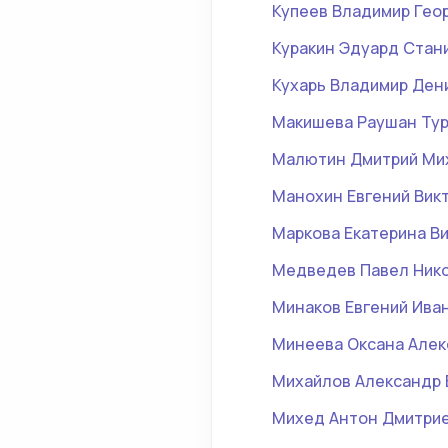
Купеев Владимир Гео
Куракин Эдуард Стан
Кухарь Владимир Ден
Макишева Раушан Ту
Малютин Дмитрий Ми
Манохин Евгений Вик
Маркова Екатерина В
Медведев Павел Ник
Минаков Евгений Ива
Минеева Оксана Але
Михайлов Александр 
Михед Антон Дмитри