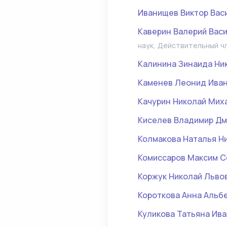
Иванищев Виктор Вас
Каверин Валерий Вас
наук, Действительный ч
Калинина Зинаида Ни
Каменев Леонид Ива
Качурин Николай Мих
Киселев Владимир Дм
Колмакова Наталья Н
Комиссаров Максим С
Коржук Николай Льво
Короткова Анна Альб
Куликова Татьяна Ив