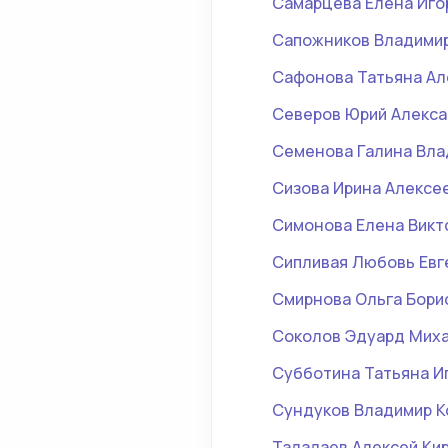
Самарцева Елена Иго
Сапожников Владимир
Сафонова Татьяна А
Северов Юрий Алекс
Семенова Галина Вл
Сизова Ирина Алексе
Симонова Елена Викт
Сипливая Любовь Евг
Смирнова Ольга Бори
Соколов Эдуард Мих
Субботина Татьяна И
Сундуков Владимир К
Талалаев Алексей Ки