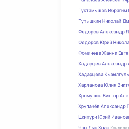
Туктамышев Ибрагим
Тутышкин Николай Дм
Федоров Александр Я
Федоров Юрий Никол
Фомичева Жанна Евге
Хадарцев Александр 
Хадарцева Кызылгул
Харланова Юлия Викт
Хромушин Виктор Але
Хрупачёв Александр 
Цкипури Юрий Иванов
Чан Дык Хоан
Кандидат