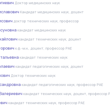
ргиевич
Доктор медицинских наук
иславович
Кандидат медицинских наук, доцент
исович
доктор технических наук, профессор
рсуновна
кандидат медицинских наук
хайлович
кандидат технических наук, доцент
торович
к.ф.-м.н., доцент, профессор РАЕ
итальевна
кандидат технических наук
олаевич
кандидат педагогических наук, доцент
нович
Доктор технических наук
ксандровна
кандидат педагогических наук, профессор РАЕ
Валериевич
кандидат технических наук, доцент, профессор 
евич
кандидат технических наук, профессор РАЕ