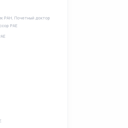
ик РАН, Почетный доктор
ссор РАЕ
РАЕ
Е