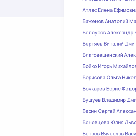
Атлас Елена Ефимовн
Баженов Анатолий М
Белоусов Александр 
Бертяев Виталий Дми
Благовещенский Алек
Бойко Игорь Михайло
Борисова Ольга Нико
Бочкарев Борис Федо
Бушуев Владимир Дм
Васин Сергей Алекса
Веневцева Юлия Льв
Ветров Вячеслав Вас