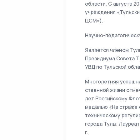
области. С августа 2
учреждения «Тульски
ЦСМ»).
Научно-педагогическ
Является членом Тул
Президиума Совета Т
УВД по Тульской обла
Многолетняя успешная
ственной жизни отме
лет Российскому Фло
медалью «На страже 
техническому регули
города Тулы. Лауреат
г.