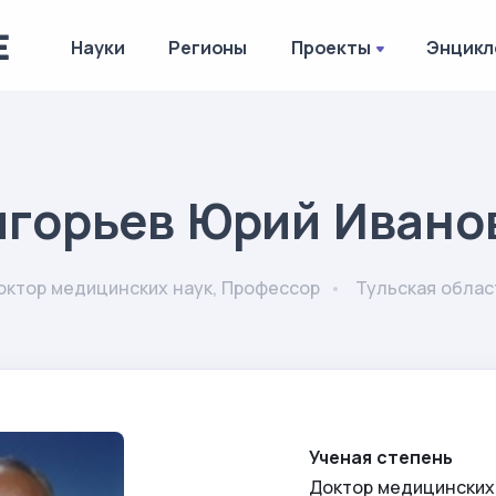
Науки
Регионы
Проекты
Энцикл
игорьев Юрий Ивано
октор медицинских наук, Профессор
Тульская облас
Ученая степень
Доктор медицинских