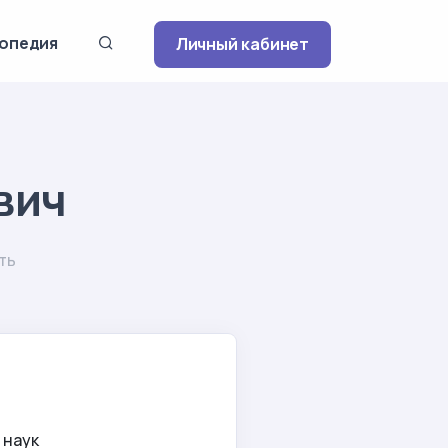
опедия
Личный кабинет
вич
ть
 наук