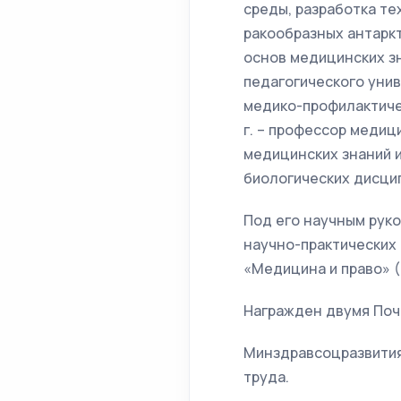
среды, разработка те
ракообразных антаркти
основ медицинских з
педагогического унив
медико-профилактичес
г. – профессор медиц
медицинских знаний и
биологических дисцип
Под его научным рук
научно-практических к
«Медицина и право» (2
Награжден двумя Поч
Минздравсоцразвития
труда.