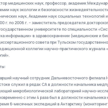
ктор медицинских наук, профессор, академик Междунар
мии наук экологии и безопасности жизнедеятельности
ических наук, Академии наук социальных технологий и
00 г. по 2006 г. – заместитель председателя докторск
 государственном университете по специальности «Сис
ка информации» в здравоохранении (медицинские и био
диссертационного совета при Тульском государственн
редакционной коллегии научно-практического журнала 
гий».
ты:
 старший научный сотрудник Дальневосточного филиала НИ
остоке служил в рядах СА в должности начальника медпу
ведующий микробиологической лабораторией научно-исс
овременно с этим 4 раза был в должности начальника 
время 6-месячных экспедиций в Антарктику (мониторин