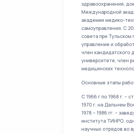
здравоохранения, до
Международной акаде
академии медико-техн
самоуправления. С 20
совета при Тульском
управление и обработ
член кандидатского 
университете, член 
медицинских техноло
Основные этапы рабо
С 1966 г по 1968 г. –
1970 г. на Дальнем В
1978 – 1986 гг. – за
института ТИНРО, одн
научных отрядов во 