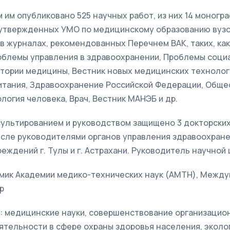
 им опубликовано 525 научных работ, из них 14 моногр
 утвержденных УМО по медицинскому образованию вузов 
в журналах, рекомендованных Перечнем ВАК, таких, как
облемы управления в здравоохранении, Проблемы социа
тории медицины, Вестник новых медицинских технологи
питания, Здравоохранение Российской Федерации, Обще
логия человека, Врач, Вестник МАНЭБ и др.
сультированием и руководством защищено 3 докторских
числе руководителями органов управления здравоохран
еждений г. Тулы и г. Астрахани. Руководитель научной
емик Академии медико-технических наук (АМТН), Межд
р
: медицинские науки, совершенствование организацион
тельности в сфере охраны здоровья населения, эколог