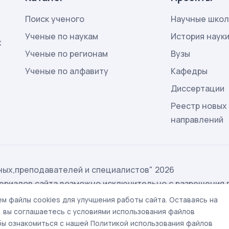
Поиск ученого
Научные шко
Ученые по наукам
История наук
х
Ученые по регионам
Вузы
Ученые по алфавиту
Кафедры
Диссертации
Реестр новых
направлений
ых,преподавателей и специалистов" 2026
ериалов сайта возможно исключительно с разрешения 
ых
м файлы cookies для улучшения работы сайта. Оставаясь на
t@rae.ru
, вы соглашаетесь с условиями использования файлов
обы ознакомиться с нашей Политикой использования файлов