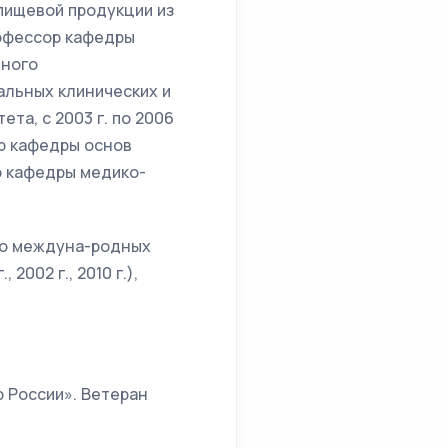
 пищевой продукции из
профессор кафедры
нного
иальных клинических и
та, с 2003 г. по 2006
ор кафедры основ
ор кафедры медико-
ько междуна-родных
2002 г., 2010 г.),
 России». Ветеран