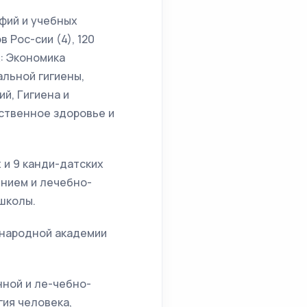
афий и учебных
Рос-сии (4), 120
: Экономика
льной гигиены,
й, Гигиена и
ственное здоровье и
 и 9 канди-датских
ением и лечебно-
 школы.
ународной академии
ной и ле-чебно-
ия человека,