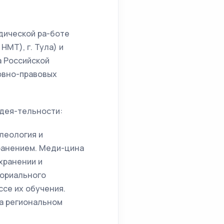
одической ра-боте
МТ), г. Тула) и
а Российской
ловно-правовых
дея-тельности:
леология и
ранением. Меди-цина
хранении и
ториального
се их обучения.
на региональном