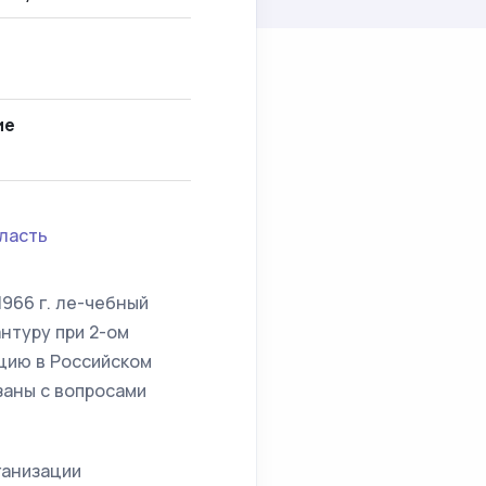
ие
ласть
1966 г. ле-чебный
нтуру при 2-ом
цию в Российском
аны с вопросами
ганизации