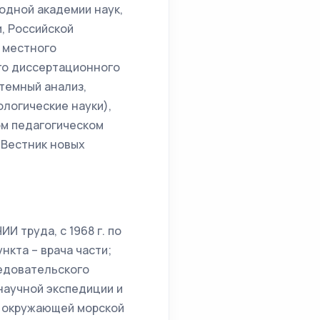
одной академии наук,
, Российской
 местного
ого диссертационного
темный анализ,
логические науки),
ом педагогическом
«Вестник новых
И труда, с 1968 г. по
нкта – врача части;
ледовательского
научной экспедиции и
г окружающей морской