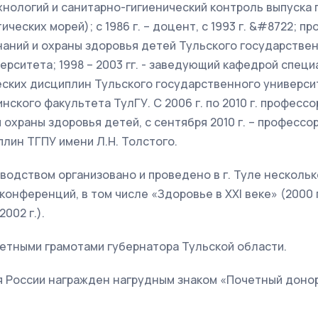
хнологий и санитарно-гигиенический контроль выпуска
ческих морей); с 1986 г. – доцент, с 1993 г. &#8722; 
наний и охраны здоровья детей Тульского государстве
ерситета; 1998 – 2003 гг. - заведующий кафедрой спец
ких дисциплин Тульского государственного университе
инского факультета ТулГУ. С 2006 г. по 2010 г. професс
 охраны здоровья детей, с сентября 2010 г. – професс
лин ТГПУ имени Л.Н. Толстого.
оводством организовано и проведено в г. Туле нескол
онференций, в том числе «Здоровье в ХХI веке» (2000 г., 
002 г.).
етными грамотами губернатора Тульской области.
 России награжден нагрудным знаком «Почетный донор