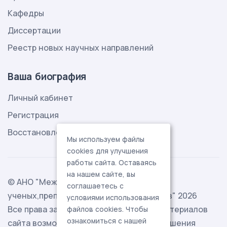
Кафедры
Диссертации
Реестр новых научных направлений
Ваша биография
Личный кабинет
Регистрация
Восстановление пароля
Мы используем файлы
cookies для улучшения
работы сайта. Оставаясь
на нашем сайте, вы
© АНО "Международная ассоциация
соглашаетесь с
ученых,преподавателей и специалистов" 2026
условиями использования
Все права защищены. Использование материалов
файлов cookies. Чтобы
ознакомиться с нашей
сайта возможно исключительно с разрешения