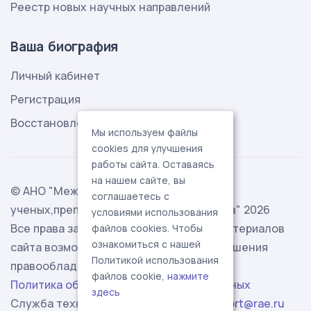
Реестр новых научных направлений
Ваша биография
Личный кабинет
Регистрация
Восстановление пароля
Мы используем файлы
cookies для улучшения
работы сайта. Оставаясь
на нашем сайте, вы
© АНО "Международная ассоциация
соглашаетесь с
ученых,преподавателей и специалистов" 2026
условиями использования
Все права защищены. Использование материалов
файлов cookies. Чтобы
ознакомиться с нашей
сайта возможно исключительно с разрешения
Политикой использования
правообладателя.
файлов cookie,
нажмите
Политика обработки персональных данных
здесь
Служба технической поддержки -
support@rae.ru