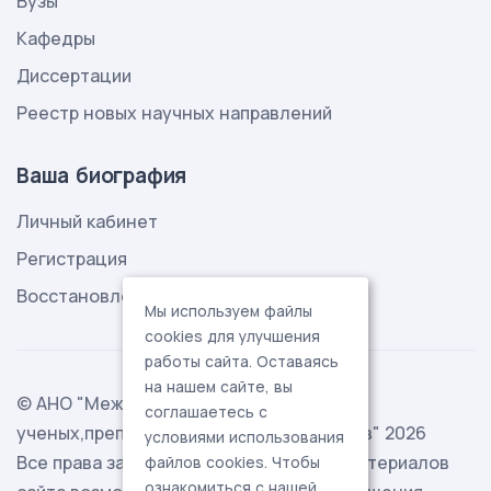
Вузы
Кафедры
Диссертации
Реестр новых научных направлений
Ваша биография
Личный кабинет
Регистрация
Восстановление пароля
Мы используем файлы
cookies для улучшения
работы сайта. Оставаясь
на нашем сайте, вы
© АНО "Международная ассоциация
соглашаетесь с
ученых,преподавателей и специалистов" 2026
условиями использования
Все права защищены. Использование материалов
файлов cookies. Чтобы
ознакомиться с нашей