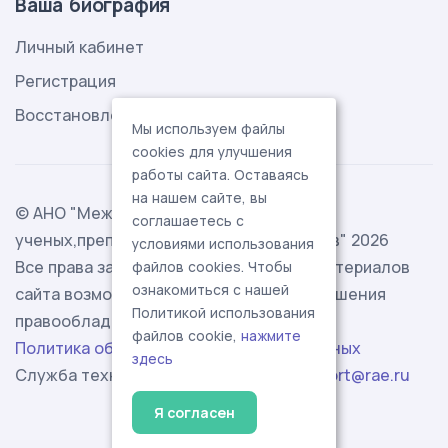
Ваша биография
Личный кабинет
Регистрация
Восстановление пароля
Мы используем файлы
cookies для улучшения
работы сайта. Оставаясь
на нашем сайте, вы
© АНО "Международная ассоциация
соглашаетесь с
ученых,преподавателей и специалистов" 2026
условиями использования
Все права защищены. Использование материалов
файлов cookies. Чтобы
ознакомиться с нашей
сайта возможно исключительно с разрешения
Политикой использования
правообладателя.
файлов cookie,
нажмите
Политика обработки персональных данных
здесь
Служба технической поддержки -
support@rae.ru
Я согласен