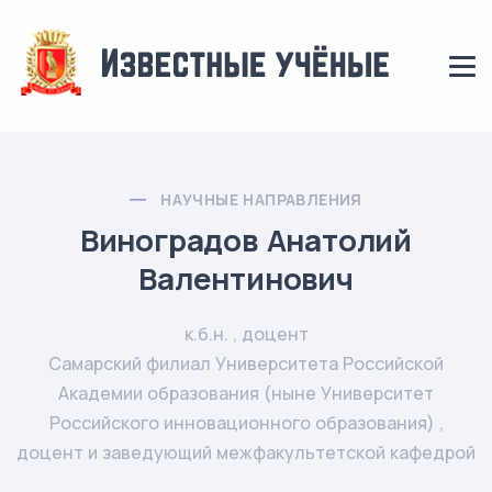
НАУЧНЫЕ НАПРАВЛЕНИЯ
Виноградов Анатолий
Валентинович
к.б.н. , доцент
Самарский филиал Университета Российской
Академии образования (ныне Университет
Российского инновационного образования) ,
доцент и заведующий межфакультетской кафедрой