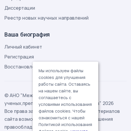
Диссертации
Реестр новых научных направлений
Ваша биография
Личный кабинет
Регистрация
Восстановление пароля
Мы используем файлы
cookies для улучшения
работы сайта. Оставаясь
на нашем сайте, вы
© АНО "Международная ассоциация
соглашаетесь с
ученых,преподавателей и специалистов" 2026
условиями использования
Все права защищены. Использование материалов
файлов cookies. Чтобы
ознакомиться с нашей
сайта возможно исключительно с разрешения
Политикой использования
правообладателя.