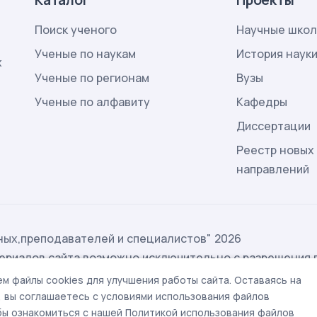
Каталог
Проекты
Поиск ученого
Научные шко
Ученые по наукам
История наук
х
Ученые по регионам
Вузы
Ученые по алфавиту
Кафедры
Диссертации
Реестр новых
направлений
ых,преподавателей и специалистов" 2026
ериалов сайта возможно исключительно с разрешения 
ых
м файлы cookies для улучшения работы сайта. Оставаясь на
t@rae.ru
, вы соглашаетесь с условиями использования файлов
обы ознакомиться с нашей Политикой использования файлов