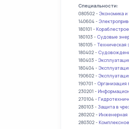
Специальности:
080502 -
Экономика и
140604 -
Электроприв
180101 -
Кораблестро
180103 -
Судовые энер
180105 -
Техническая 
180402 -
Судовожден
180403 -
Эксплуатаци
180404 -
Эксплуатаци
190602 -
Эксплуатаци
190701 -
Организация 
230201 -
Информацион
270104 -
Гидротехнич
280103 -
Защита в чре
280202 -
Инженерная 
280302 -
Комплексное