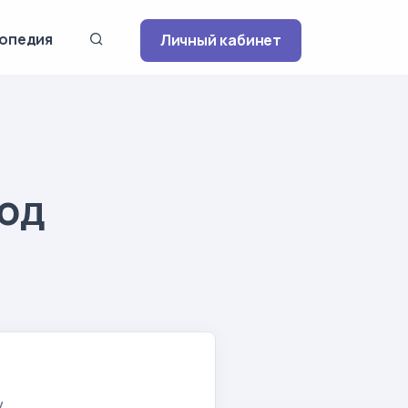
опедия
Личный кабинет
год
у