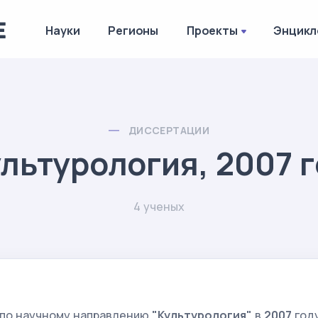
Науки
Регионы
Проекты
Энцикл
ДИССЕРТАЦИИ
льтурология, 2007 
4 ученых
 по научному направлению
"Культурология"
в
2007
год