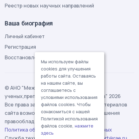
Реестр новых научных направлений
Ваша биография
Личный кабинет
Регистрация
Восстановление пароля
Мы используем файлы
cookies для улучшения
работы сайта. Оставаясь
на нашем сайте, вы
© АНО "Международная ассоциация
соглашаетесь с
ученых,преподавателей и специалистов" 2026
условиями использования
Все права защищены. Использование материалов
файлов cookies. Чтобы
ознакомиться с нашей
сайта возможно исключительно с разрешения
Политикой использования
правообладателя.
файлов cookie,
нажмите
Политика обработки персональных данных
здесь
Служба технической поддержки -
support@rae.ru