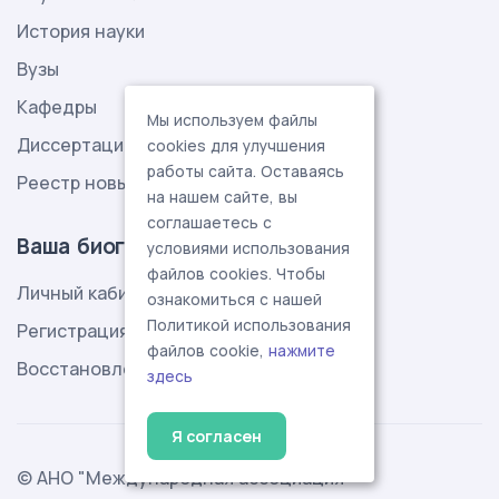
История науки
Вузы
Кафедры
Мы используем файлы
Диссертации
cookies для улучшения
работы сайта. Оставаясь
Реестр новых научных направлений
на нашем сайте, вы
соглашаетесь с
Ваша биография
условиями использования
файлов cookies. Чтобы
Личный кабинет
ознакомиться с нашей
Политикой использования
Регистрация
файлов cookie,
нажмите
Восстановление пароля
здесь
Я согласен
© АНО "Международная ассоциация