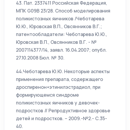
43. Пат. 2337411 Российская Федерация,
МПК G09B 23/28. Способ моделирования
поликистозных яичников /Чеботарева
Ю.Ю., Юровская В.П., Овсянников В.Г.;
патентообладатели: Чеботарева Ю.Ю.,
Юровская В.П., Овсянников В.Г. - №
2007114377/14, заявл. 16.04.2007; опубл.
27.10.2008 Бюл. № 30.
44.Чеботарева Ю.Ю. Некоторые аспекты
применения препарата, содержащего
дроспиренон+этинилэстрадиол, при
формирующемся синдроме
поликистозных яичников у девочек-
подростков // Репродуктивное здоровье
детей и подростков. – 2009.-№2.- С.35-
40.