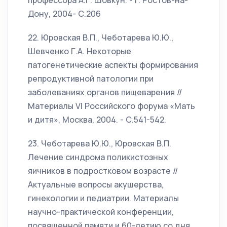
профессора А.Г. Шовкун. - г. Ростов-на-
Дону, 2004- С.206
22. Юровская В.П., Чеботарева Ю.Ю.,
Шевченко Г.А. Некоторые
патогенетические аспекты формирования
репродуктивной патологии при
заболеваниях органов пищеварения //
Материалы VI Российского форума «Мать
и дитя», Москва, 2004. - С.541-542.
23. Чеботарева Ю.Ю., Юровская В.П.
Лечение синдрома поликистозных
яичников в подростковом возрасте //
Актуальные вопросы акушерства,
гинекологии и педиатрии. Материалы
научно-практической конференции,
посвященной памяти и 60-летию со дня