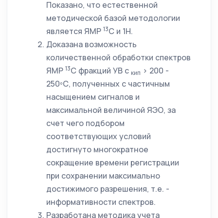
Показано, что естественной
методической базой методологии
13
является ЯМР
С и 1Н.
Доказана возможность
количественной обработки спектров
13
ЯМР
С фракций УВ с
> 200 -
кип
250ºС, полученных с частичным
насыщением сигналов и
максимальной величиной ЯЭО, за
счет чего подбором
соответствующих условий
достигнуто многократное
сокращение времени регистрации
при сохранении максимально
достижимого разрешения, т.е. -
информативности спектров.
Разработана методика учета