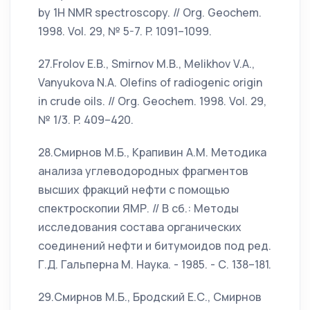
by 1H NMR spectroscopy. // Org. Geochem.
1998. Vol. 29, № 5-7. P. 1091–1099.
27.Frolov E.B., Smirnov M.B., Melikhov V.A.,
Vanyukova N.A. Olefins of radiogenic origin
in crude oils. // Org. Geochem. 1998. Vol. 29,
№ 1/3. P. 409–420.
28.Смирнов М.Б., Крапивин А.М. Методика
анализа углеводородных фрагментов
высших фракций нефти с помощью
спектроскопии ЯМР. // В сб.: Методы
исследования состава органических
соединений нефти и битумоидов под ред.
Г.Д. Гальперна М. Наука. - 1985. - С. 138–181.
29.Смирнов М.Б., Бродский Е.С., Смирнов