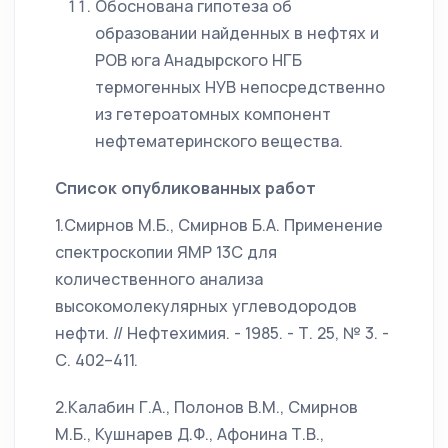
Обоснована гипотеза об
образовании найденных в нефтях и
РОВ юга Анадырского НГБ
термогенных НУВ непосредственно
из гетероатомных компонент
нефтематеринского вещества.
Список опубликованных работ
1.Смирнов М.Б., Смирнов Б.А. Применение
спектроскопии ЯМР 13С для
количественного анализа
высокомолекулярных углеводородов
нефти. // Нефтехимия. - 1985. - Т. 25, № 3. -
С. 402–411.
2.Калабин Г.А., Полонов В.М., Смирнов
М.Б., Кушнарев Д.Ф., Афонина Т.В.,