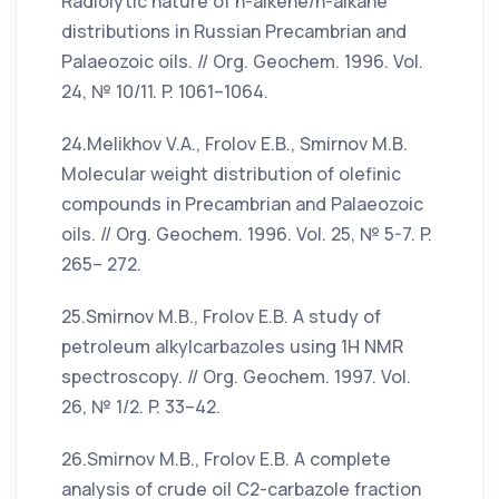
Radiolytic nature of n-alkene/n-alkane
distributions in Russian Precambrian and
Palaeozoic oils. // Org. Geochem. 1996. Vol.
24, № 10/11. P. 1061–1064.
24.Melikhov V.A., Frolov E.B., Smirnov M.B.
Molecular weight distribution of olefinic
compounds in Precambrian and Palaeozoic
oils. // Org. Geochem. 1996. Vol. 25, № 5-7. P.
265– 272.
25.Smirnov M.B., Frolov E.B. A study of
petroleum alkylcarbazoles using 1H NMR
spectroscopy. // Org. Geochem. 1997. Vol.
26, № 1/2. P. 33–42.
26.Smirnov M.B., Frolov E.B. A complete
analysis of crude oil C2-carbazole fraction