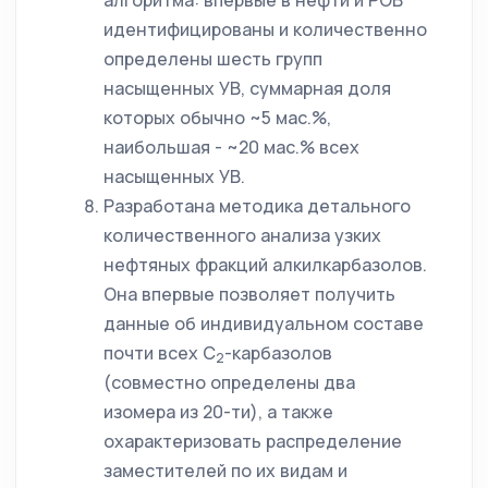
алгоритма: впервые в нефти и РОВ
идентифицированы и количественно
определены шесть групп
насыщенных УВ, суммарная доля
которых обычно ~5 мас.%,
наибольшая - ~20 мас.% всех
насыщенных УВ.
Разработана методика детального
количественного анализа узких
нефтяных фракций алкилкарбазолов.
Она впервые позволяет получить
данные об индивидуальном составе
почти всех С
-карбазолов
2
(совместно определены два
изомера из 20-ти), а также
охарактеризовать распределение
заместителей по их видам и