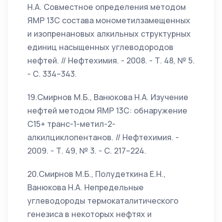
Н.А. Совместное определения методом
ЯМР 13С состава монометилзамещенных
и изопренановых алкильных структурных
единиц насыщенных углеводородов
нефтей. // Нефтехимия. - 2008. - Т. 48, № 5.
- С. 334–343.
19.Смирнов М.Б., Ванюкова Н.А. Изучение
нефтей методом ЯМР 13С: обнаружение
С15+ транс-1-метил-2-
алкилциклопентанов. // Нефтехимия. -
2009. - Т. 49, № 3. - С. 217–224.
20.Смирнов М.Б., Полудеткина Е.Н.,
Ванюкова Н.А. Непредельные
углеводороды термокаталитического
генезиса в некоторых нефтях и