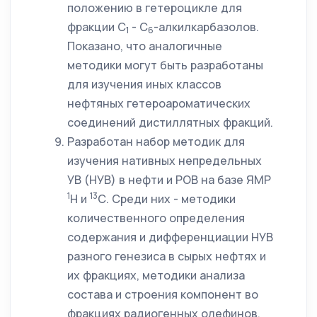
положению в гетероцикле для
фракции С
- С
-алкилкарбазолов.
1
6
Показано, что аналогичные
методики могут быть разработаны
для изучения иных классов
нефтяных гетероароматических
соединений дистиллятных фракций.
Разработан набор методик для
изучения нативных непредельных
УВ (НУВ) в нефти и РОВ на базе ЯМР
1
13
Н и
С. Среди них - методики
количественного определения
содержания и дифференциации НУВ
разного генезиса в сырых нефтях и
их фракциях, методики анализа
состава и строения компонент во
фракциях радиогенных олефинов,