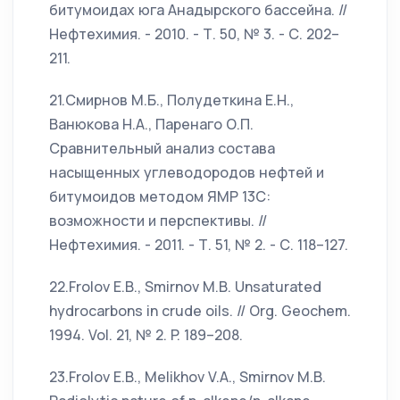
битумоидах юга Анадырского бассейна. //
Нефтехимия. - 2010. - Т. 50, № 3. - С. 202–
211.
21.Смирнов М.Б., Полудеткина Е.Н.,
Ванюкова Н.А., Паренаго О.П.
Сравнительный анализ состава
насыщенных углеводородов нефтей и
битумоидов методом ЯМР 13С:
возможности и перспективы. //
Нефтехимия. - 2011. - Т. 51, № 2. - С. 118–127.
22.Frolov E.B., Smirnov M.B. Unsaturated
hydrocarbons in crude oils. // Org. Geochem.
1994. Vol. 21, № 2. P. 189–208.
23.Frolov E.B., Melikhov V.A., Smirnov M.B.