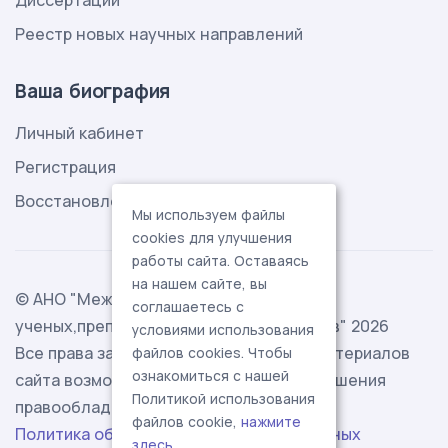
Диссертации
Реестр новых научных направлений
Ваша биография
Личный кабинет
Регистрация
Восстановление пароля
Мы используем файлы
cookies для улучшения
работы сайта. Оставаясь
на нашем сайте, вы
© АНО "Международная ассоциация
соглашаетесь с
ученых,преподавателей и специалистов" 2026
условиями использования
Все права защищены. Использование материалов
файлов cookies. Чтобы
ознакомиться с нашей
сайта возможно исключительно с разрешения
Политикой использования
правообладателя.
файлов cookie,
нажмите
Политика обработки персональных данных
здесь