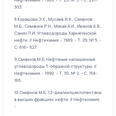
Нефтехимия. - 1989. - Т. 29, № 3. - С. 291–
303.
8.Курашова Э.Х., Мусаев И.А., Смирнов
М.Б., Симанюк Р.Н., Микая А.И., Иванов А.В.,
Санин П.И. Углеводороды Харьягинской
нефти. // Нефтехимия. - 1989. - Т. 29, № 5. -
С. 616– 627.
9.Смирнов М.Б. Нефтяные насыщенные
углеводороды Т-образной структуры. //
Нефтехимия. - 1990. - Т. 30, № 2. - С. 158–
165.
10.Смирнов М.Б. 1,2-диалкилциклопентаны
в высших фракциях нефти. // Нефтехимия.
-