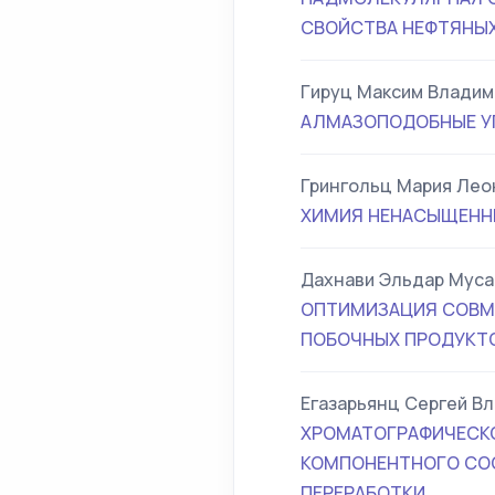
СВОЙСТВА НЕФТЯНЫ
Гируц Максим Владим
АЛМАЗОПОДОБНЫЕ УГ
Грингольц Мария Ле
ХИМИЯ НЕНАСЫЩЕННЫ
Дахнави Эльдар Муса
ОПТИМИЗАЦИЯ СОВМЕ
ПОБОЧНЫХ ПРОДУКТО
Егазарьянц Сергей В
ХРОМАТОГРАФИЧЕСКО
КОМПОНЕНТНОГО СОС
ПЕРЕРАБОТКИ