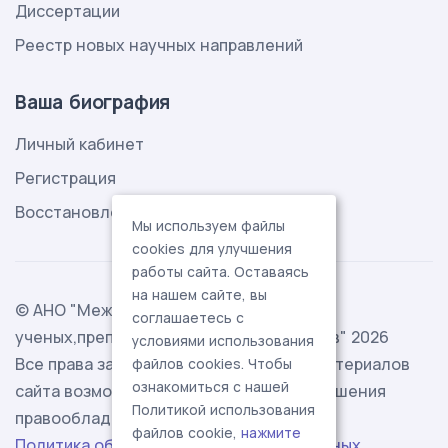
Диссертации
Реестр новых научных направлений
Ваша биография
Личный кабинет
Регистрация
Восстановление пароля
Мы используем файлы
cookies для улучшения
работы сайта. Оставаясь
на нашем сайте, вы
© АНО "Международная ассоциация
соглашаетесь с
ученых,преподавателей и специалистов" 2026
условиями использования
Все права защищены. Использование материалов
файлов cookies. Чтобы
ознакомиться с нашей
сайта возможно исключительно с разрешения
Политикой использования
правообладателя.
файлов cookie,
нажмите
Политика обработки персональных данных