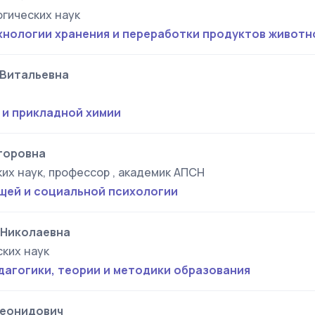
гических наук
хнологии хранения и переработки продуктов живот
 Витальевна
 и прикладной химии
торовна
их наук, профессор , академик АПСН
щей и социальной психологии
 Николаевна
ких наук
дагогики, теории и методики образования
Леонидович