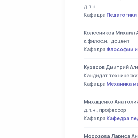
д.п.н.
Кафедра
Педагогики
Колесников Михаил 
к.филос.н., доцент
Кафедра
Флософии и
Курасов Дмитрий Ал
Кандидат технически
Кафедра
Механика м
Михащенко Анатолий
д.п.н., профессор
Кафедра
Кафедра пе
Морозова Лариса Ан