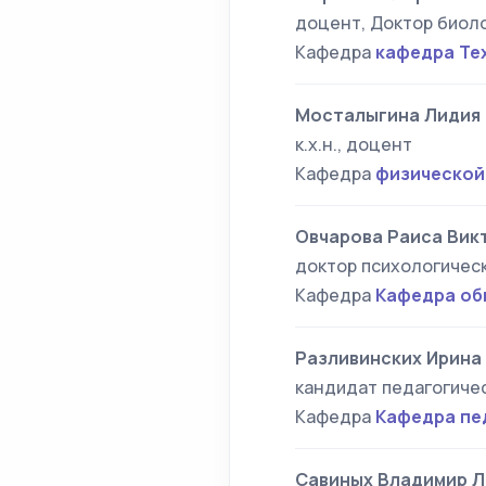
доцент, Доктор биоло
Кафедра
кафедра Те
Мосталыгина Лидия
к.х.н., доцент
Кафедра
физической
Овчарова Раиса Вик
доктор психологическ
Кафедра
Кафедра об
Разливинских Ирина
кандидат педагогичес
Кафедра
Кафедра пе
Савиных Владимир 