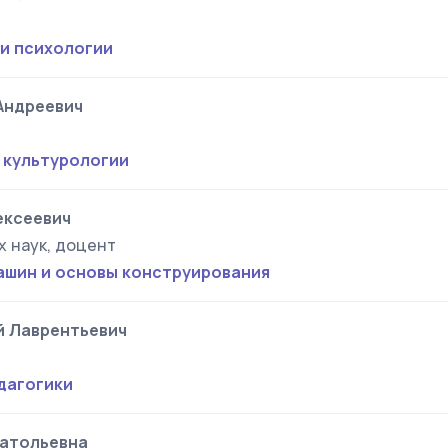
 и психологии
Андреевич
 культурологии
ексеевич
х наук, доцент
ашин и основы конструирования
 Лаврентьевич
дагогики
атольевна