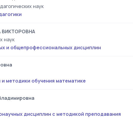
дагогических наук
дагогики
 ВИКТОРОВНА
х наук
ых и общепрофессиональных дисциплин
новна
 и методики обучения математике
Владимировна
онаучных дисциплин с методикой преподавания