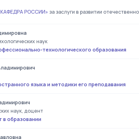
 КАФЕДРА РОССИИ»
за заслуги в развитии отечественн
димировна
ихологических наук
офессионально-технологического образования
Владимирович
остранного языка и методики его преподавания
адимирович
ких наук, доцент
 в образовании
Павловна