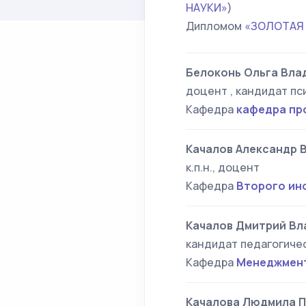
НАУКИ»
)
Дипломом
«ЗОЛОТАЯ
Белоконь Ольга Вла
доцент , кандидат пс
Кафедра
кафедра пр
Качалов Александр 
к.п.н., доцент
Кафедра
Второго ин
Качалов Дмитрий Вл
кандидат педагогичес
Кафедра
Менеджмент
Качалова Людмила 