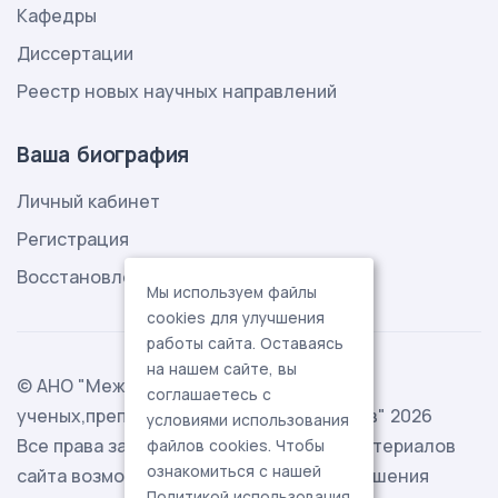
Кафедры
Диссертации
Реестр новых научных направлений
Ваша биография
Личный кабинет
Регистрация
Восстановление пароля
Мы используем файлы
cookies для улучшения
работы сайта. Оставаясь
на нашем сайте, вы
© АНО "Международная ассоциация
соглашаетесь с
ученых,преподавателей и специалистов" 2026
условиями использования
Все права защищены. Использование материалов
файлов cookies. Чтобы
ознакомиться с нашей
сайта возможно исключительно с разрешения
Политикой использования