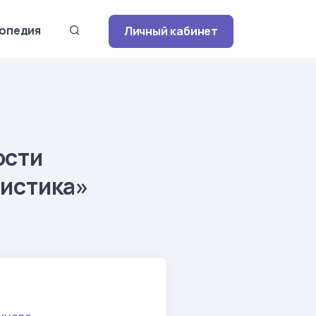
опедия
Личный кабинет
ости
вистика»