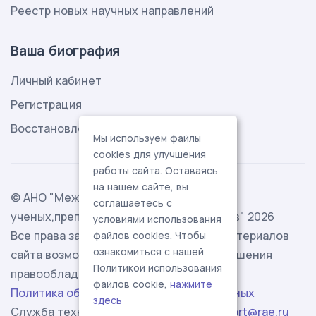
Реестр новых научных направлений
Ваша биография
Личный кабинет
Регистрация
Восстановление пароля
Мы используем файлы
cookies для улучшения
работы сайта. Оставаясь
на нашем сайте, вы
© АНО "Международная ассоциация
соглашаетесь с
ученых,преподавателей и специалистов" 2026
условиями использования
Все права защищены. Использование материалов
файлов cookies. Чтобы
ознакомиться с нашей
сайта возможно исключительно с разрешения
Политикой использования
правообладателя.
файлов cookie,
нажмите
Политика обработки персональных данных
здесь
Служба технической поддержки -
support@rae.ru