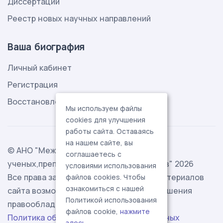
Диссертации
Реестр новых научных направлений
Ваша биография
Личный кабинет
Регистрация
Восстановление пароля
Мы используем файлы
cookies для улучшения
работы сайта. Оставаясь
на нашем сайте, вы
© АНО "Международная ассоциация
соглашаетесь с
ученых,преподавателей и специалистов" 2026
условиями использования
Все права защищены. Использование материалов
файлов cookies. Чтобы
ознакомиться с нашей
сайта возможно исключительно с разрешения
Политикой использования
правообладателя.
файлов cookie,
нажмите
Политика обработки персональных данных