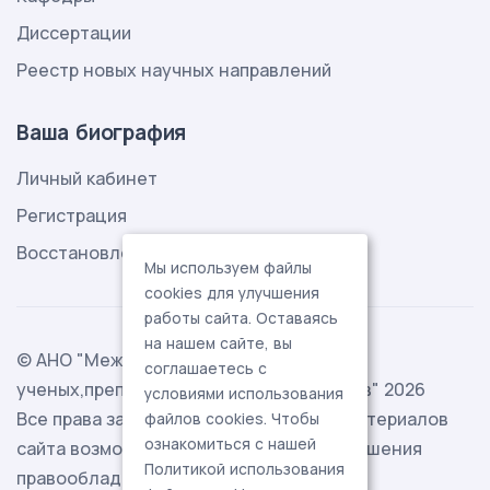
Диссертации
Реестр новых научных направлений
Ваша биография
Личный кабинет
Регистрация
Восстановление пароля
Мы используем файлы
cookies для улучшения
работы сайта. Оставаясь
на нашем сайте, вы
© АНО "Международная ассоциация
соглашаетесь с
ученых,преподавателей и специалистов" 2026
условиями использования
Все права защищены. Использование материалов
файлов cookies. Чтобы
ознакомиться с нашей
сайта возможно исключительно с разрешения
Политикой использования
правообладателя.