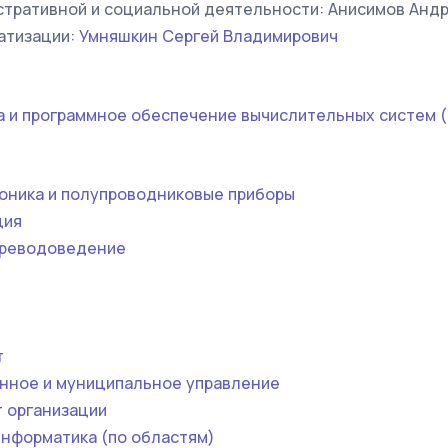
стративной и социальной деятельности: Анисимов Анд
атизации:
Умняшкин Сергей Владимирович
 и программное обеспечение вычислительных систем 
оника и полупроводниковые приборы
ция
ереводоведение
т
нное и муниципальное управление
 организации
информатика (по областям)