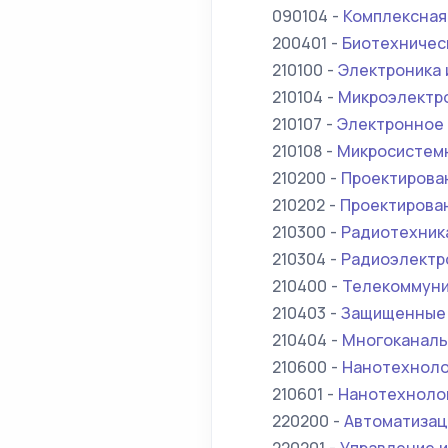
090104 -
Комплексная
200401 -
Биотехничес
210100 -
Электроника 
210104 -
Микроэлектро
210107 -
Электронное
210108 -
Микросистемн
210200 -
Проектирова
210202 -
Проектирова
210300 -
Радиотехник
210304 -
Радиоэлектр
210400 -
Телекоммуни
210403 -
Защищенные 
210404 -
Многоканаль
210600 -
Нанотехноло
210601 -
Нанотехнолог
220200 -
Автоматизац