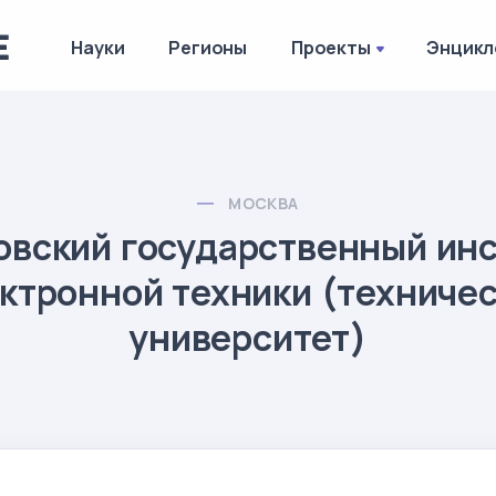
Науки
Регионы
Проекты
Энцикл
МОСКВА
овский государственный инс
ктронной техники (техниче
университет)