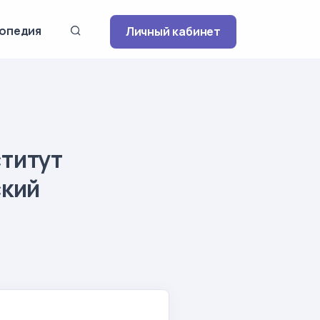
опедия
Личный кабинет
титут
ский