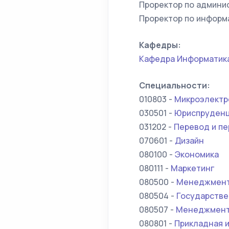
Проректор по админи
Проректор по информ
Кафедры:
Кафедра Информатика
Специальности:
010803 -
Микроэлектр
030501 -
Юриспруден
031202 -
Перевод и п
070601 -
Дизайн
080100 -
Экономика
080111 -
Маркетинг
080500 -
Менеджмен
080504 -
Государстве
080507 -
Менеджмент
080801 -
Прикладная 