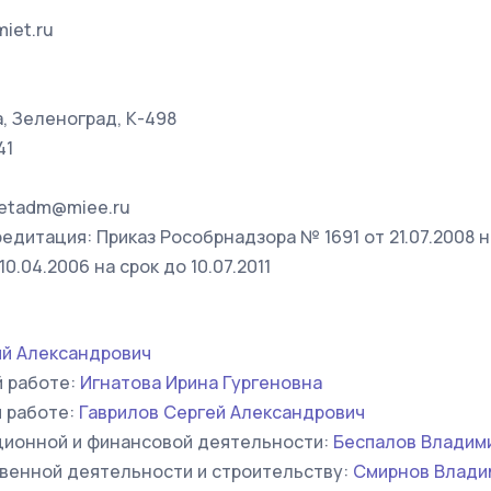
miet.ru
.
а, Зеленоград, К-498
41
netadm@miee.ru
дитация: Приказ Рособрнадзора № 1691 от 21.07.2008 на
0.04.2006 на срок до 10.07.2011
й Александрович
й работе:
Игнатова Ирина Гургеновна
й работе:
Гаврилов Сергей Александрович
ционной и финансовой деятельности:
Беспалов Владим
твенной деятельности и строительству:
Смирнов Влади