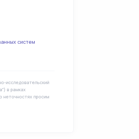
ванных систем
чно-исследовательский
") в рамках
 о неточностях просим