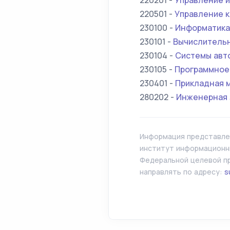
220201 -
Управление и
220501 -
Управление 
230100 -
Информатика
230101 -
Вычислительн
230104 -
Системы авт
230105 -
Программное
230401 -
Прикладная 
280202 -
Инженерная 
Информация представлен
институт информационны
Федеральной целевой пр
направлять по адресу:
s